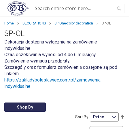
Sear
Home
DECORATIONS
SP One-color decoration
SP-OL
SP-OL
Dekoracja dostępna wyłącznie na zamówienie
indywidualne.
Czas oczekiwania wynosi od 4 do 6 miesięcy.
Zamówienie wymaga przedpłaty.
Szczegóły oraz formularz zamówienia dostępne są pod
linkiem:
https://zakladyboleslawiec.com/pl/zamowienia-
indywidualne
Shop By
Se
Sort By
De
Di