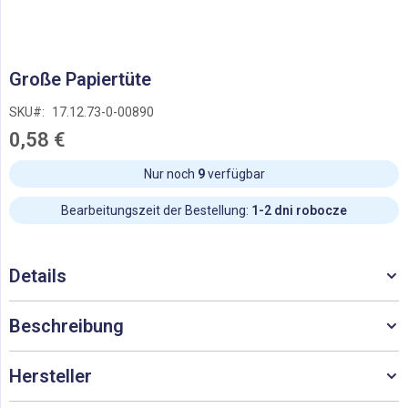
Zum
Große Papiertüte
Anfang
der
SKU
17.12.73-0-00890
Bildgalerie
0,58 €
springen
Nur noch
9
verfügbar
Bearbeitungszeit der Bestellung:
1-2 dni robocze
Details
Beschreibung
Hersteller