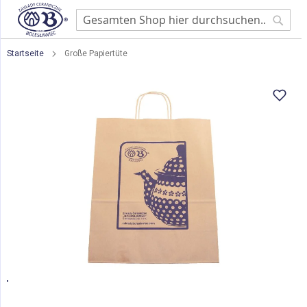
Searc
Startseite
Große Papiertüte
Zum
Ende
der
Bildgalerie
springen