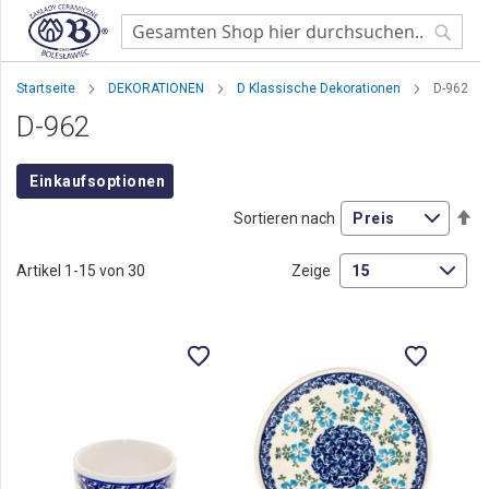
Searc
Startseite
DEKORATIONEN
D Klassische Dekorationen
D-962
D-962
Einkaufsoptionen
Ab
Sortieren nach
so
Artikel
1
-
15
von
30
Zeige