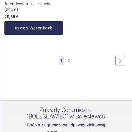
Abendessen Teller flache
(24cm)
20,68 €
In den Warenkorb
Seite
Sie
1
Seite
Seite
Weite
2
lesen
gerade
die
Seite
Zakłady Ceramiczne
"BOLESŁAWIEC" w Bolesławcu
Spółka z ograniczoną odpowiedzialnością