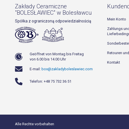
Zakłady Ceramiczne
Kundend
"BOLESŁAWIEC" w Bolesławcu
Mein Konto
Spółka z ograniczoną odpowiedzialnością
Zahlungs un
Lieferbedin
Sonderbeste
Retouren un
Geöffnet von Montag bis Freitag
von 6.00 bis 14.00 Uhr
Kontakt
E-mail:
box@zakladyboleslawiec.com
Telefon: +48 75 732 36 51
Alle Rechte vorbehalten