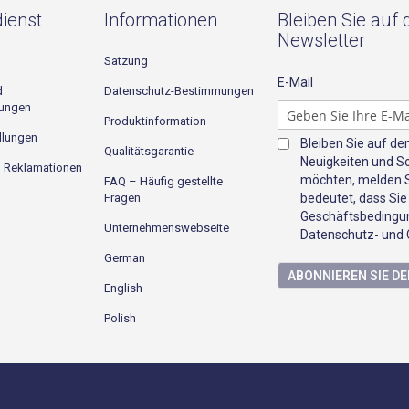
ienst
Informationen
Bleiben Sie auf
Newsletter
Satzung
E-Mail
d
Datenschutz-Bestimmungen
gungen
Produktinformation
llungen
Bleiben Sie auf d
Qualitätsgarantie
Neuigkeiten und S
d Reklamationen
möchten, melden Si
FAQ – Häufig gestellte
Fragen
bedeutet, dass Sie
Geschäftsbedingun
Unternehmenswebseite
Datenschutz- und C
German
ABONNIEREN SIE D
English
Polish