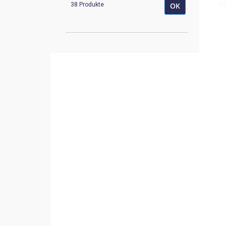
38 Produkte
OK
K-1254A
1
K-1264A
1
K-1381A
1