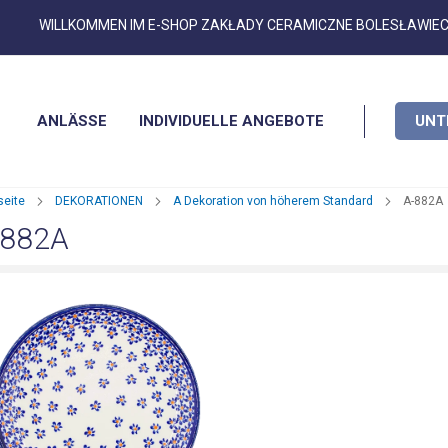
Zum
WILLKOMMEN IM E-SHOP ZAKŁADY CERAMICZNE BOLESŁAWIE
Inhalt
springen
ANLÄSSE
INDIVIDUELLE ANGEBOTE
UNT
seite
DEKORATIONEN
A Dekoration von höherem Standard
A-882A
-882A