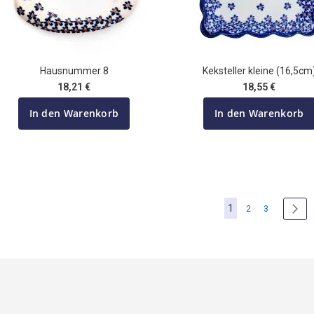
Hausnummer 8
Keksteller kleine (16,5cm
18,21 €
18,55 €
In den Warenkorb
In den Warenkorb
Seite
Sie lesen gerade di
1
Seite
Seite
Sei
Wei
2
3