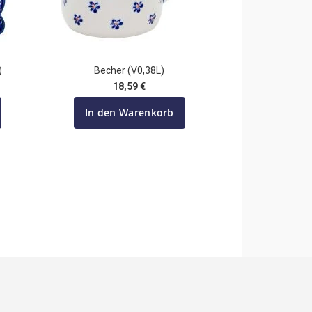
)
Becher (V0,38L)
18,59 €
In den Warenkorb
e Seite
te
ter