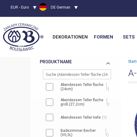
Währung
EUR - Euro
Sprache
DE German
DEKORATIONEN
FORMEN
SETS
PRODUKTNAME
Start
A
Abendessen Teller flache
(24cm)
1
Abendessen Teller flache
groß (27,2cm)
1
Abendessen Teller tiefe
1
Badezimmer Becher
(V0,3L)
1