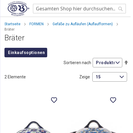
Searc
Startseite
FORMEN
Gefäße zu Aufläufen (Auflaufformen)
Bräter
Bräter
Einkaufsoptionen
Ab
Sortieren nach
so
2
Elemente
Zeige