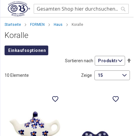
Searc
Startseite
FORMEN
Haus
Koralle
Koralle
Einkaufsoptionen
Ab
Sortieren nach
so
10
Elemente
Zeige