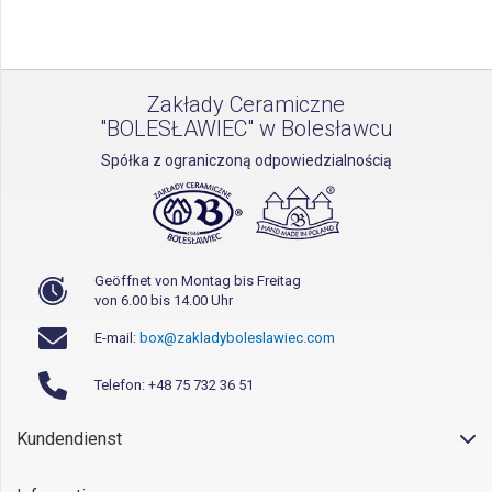
Zakłady Ceramiczne
"BOLESŁAWIEC" w Bolesławcu
Spółka z ograniczoną odpowiedzialnością
Geöffnet von Montag bis Freitag
von 6.00 bis 14.00 Uhr
E-mail:
box@zakladyboleslawiec.com
Telefon: +48 75 732 36 51
Kundendienst