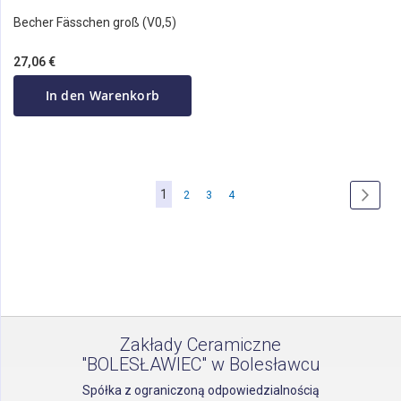
Becher Fässchen groß (V0,5)
27,06 €
In den Warenkorb
Seite
Sie
1
Seite
Seite
Seite
Seite
Weite
2
3
4
lesen
gerade
die
Seite
Zakłady Ceramiczne
"BOLESŁAWIEC" w Bolesławcu
Spółka z ograniczoną odpowiedzialnością