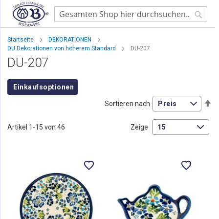
Searc
Startseite
DEKORATIONEN
DU Dekorationen von höherem Standard
DU-207
DU-207
Einkaufsoptionen
Ab
Sortieren nach
so
Artikel
1
-
15
von
46
Zeige