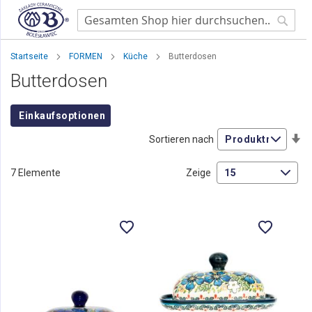
Searc
Startseite
FORMEN
Küche
Butterdosen
Butterdosen
Einkaufsoptionen
Au
Sortieren nach
so
7
Elemente
Zeige