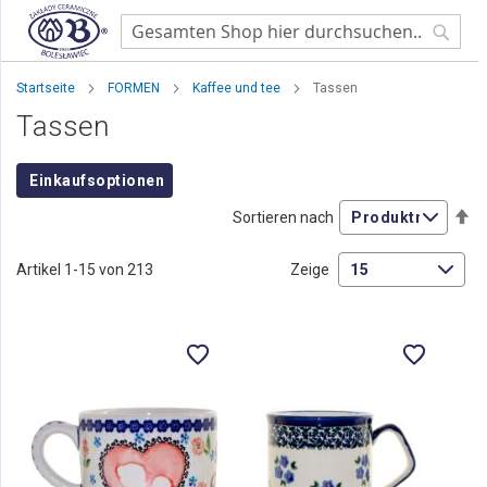
Searc
Startseite
FORMEN
Kaffee und tee
Tassen
Tassen
Einkaufsoptionen
Ab
Sortieren nach
so
Artikel
1
-
15
von
213
Zeige