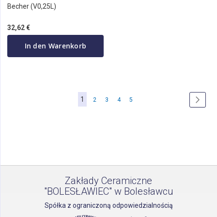
Becher (V0,25L)
32,62 €
In den Warenkorb
Seite
Sie
1
Seite
Seite
Seite
Seite
Seite
Weite
2
3
4
5
lesen
gerade
die
Seite
Zakłady Ceramiczne
"BOLESŁAWIEC" w Bolesławcu
Spółka z ograniczoną odpowiedzialnością