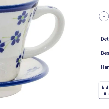
-
Det
Bes
Her