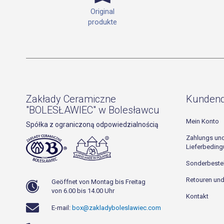
Original
produkte
Zakłady Ceramiczne
Kundend
"BOLESŁAWIEC" w Bolesławcu
Mein Konto
Spółka z ograniczoną odpowiedzialnością
Zahlungs un
Lieferbedin
Sonderbeste
Retouren un
Geöffnet von Montag bis Freitag
von 6.00 bis 14.00 Uhr
Kontakt
E-mail:
box@zakladyboleslawiec.com