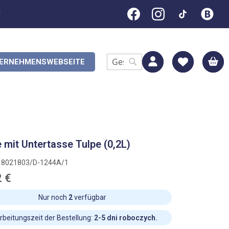
C
M
ERNEHMENSWEBSEITE
Search
Search
 mit Untertasse Tulpe (0,2L)
18021803/D-1244A/1
2 €
Nur noch
2
verfügbar
rbeitungszeit der Bestellung:
2-5 dni roboczych.