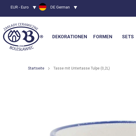
Währung
EUR - Euro
Sprache
DE German
DEKORATIONEN
FORMEN
SETS
Startseite
Tasse mit Untertasse Tulpe (0,2L)
Zum
Ende
der
Bildgalerie
springen