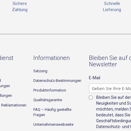
Schnelle
Sichere
Lieferung
Zahlung
ienst
Informationen
Bleiben Sie auf
Newsletter
Satzung
E-Mail
d
Datenschutz-Bestimmungen
gungen
Produktinformation
llungen
Bleiben Sie auf d
Qualitätsgarantie
Neuigkeiten und S
d Reklamationen
möchten, melden Si
FAQ – Häufig gestellte
Fragen
bedeutet, dass Sie
Geschäftsbedingun
Unternehmenswebseite
Datenschutz- und C