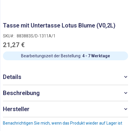
Zum
Tasse mit Untertasse Lotus Blume (V0,2L)
Anfang
der
SKU
883883S/D-1311A/1
Bildgalerie
21,27 €
springen
Bearbeitungszeit der Bestellung:
4 - 7 Werktage
Details
Beschreibung
Hersteller
Benachrichtigen Sie mich, wenn das Produkt wieder auf Lager ist