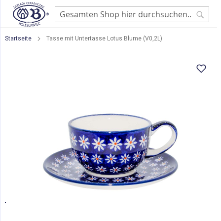
Searc
Startseite
Tasse mit Untertasse Lotus Blume (V0,2L)
Zum
Ende
der
Bildgalerie
springen