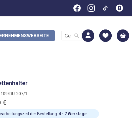
C
M
ERNEHMENSWEBSEITE
Search
Search
ettenhalter
1109/DU-207/1
0 €
earbeitungszeit der Bestellung:
4 - 7 Werktage