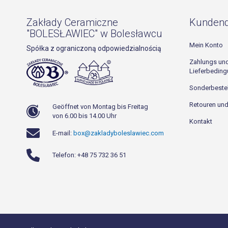
Zakłady Ceramiczne
Kundend
"BOLESŁAWIEC" w Bolesławcu
Mein Konto
Spółka z ograniczoną odpowiedzialnością
Zahlungs un
Lieferbedin
Sonderbeste
Retouren un
Geöffnet von Montag bis Freitag
von 6.00 bis 14.00 Uhr
Kontakt
E-mail:
box@zakladyboleslawiec.com
Telefon: +48 75 732 36 51