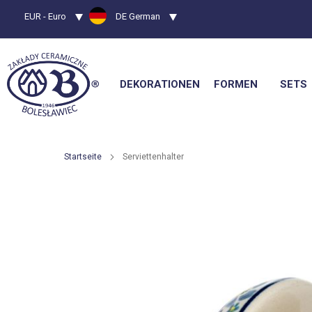
Währung
EUR - Euro
Sprache
DE German
DEKORATIONEN
FORMEN
SETS
Startseite
Serviettenhalter
Zum
Ende
der
Bildgalerie
springen