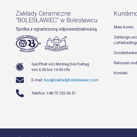
Zakłady Ceramiczne
Kundend
"BOLESŁAWIEC" w Bolesławcu
Mein Konto
Spółka z ograniczoną odpowiedzialnością
Zahlungs un
Lieferbedin
Sonderbeste
Retouren un
Geöffnet von Montag bis Freitag
von 6.00 bis 14.00 Uhr
Kontakt
E-mail:
box@zakladyboleslawiec.com
Telefon: +48 75 732 36 51