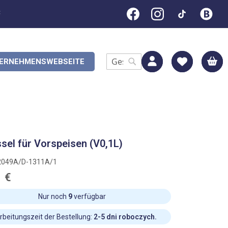
C
M
ERNEHMENSWEBSEITE
Search
Search
sel für Vorspeisen (V0,1L)
2049A/D-1311A/1
1 €
Nur noch
9
verfügbar
rbeitungszeit der Bestellung:
2-5 dni roboczych.