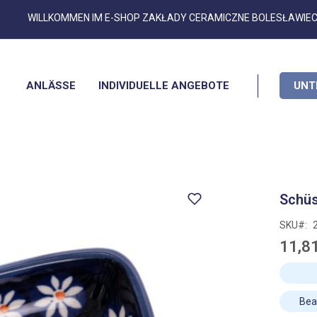
Zum
WILLKOMMEN IM E-SHOP ZAKŁADY CERAMICZNE BOLESŁAWIE
Inhalt
springen
ANLÄSSE
INDIVIDUELLE ANGEBOTE
UNT
Schüs
SKU
11,8
Bea