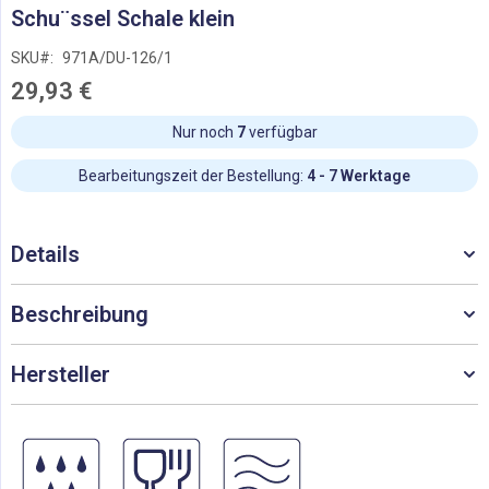
Zum
Schu¨ssel Schale klein
Anfang
der
SKU
971A/DU-126/1
Bildgalerie
29,93 €
springen
Nur noch
7
verfügbar
Bearbeitungszeit der Bestellung:
4 - 7 Werktage
Details
Beschreibung
Hersteller