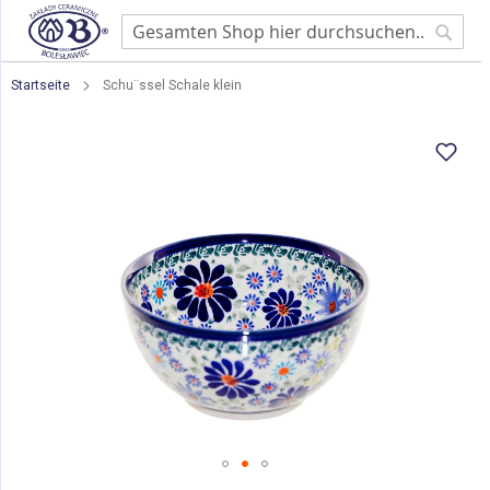
Searc
Startseite
Schu¨ssel Schale klein
Zum
Ende
der
Bildgalerie
springen