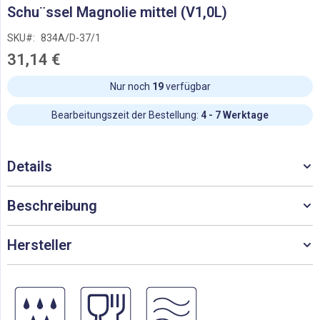
Zum
Schu¨ssel Magnolie mittel (V1,0L)
Anfang
der
SKU
834A/D-37/1
Bildgalerie
31,14 €
springen
Nur noch
19
verfügbar
Bearbeitungszeit der Bestellung:
4 - 7 Werktage
Details
Beschreibung
Hersteller