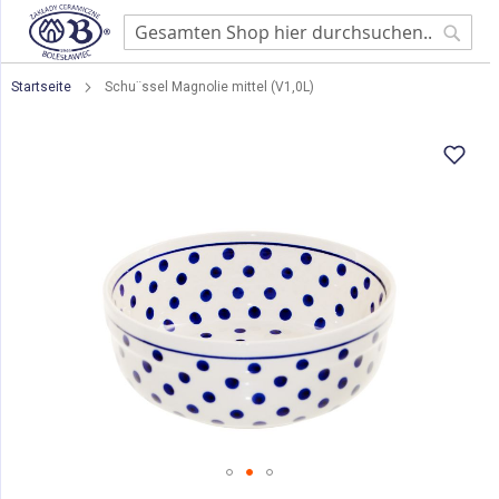
Searc
Startseite
Schu¨ssel Magnolie mittel (V1,0L)
Zum
Ende
der
Bildgalerie
springen