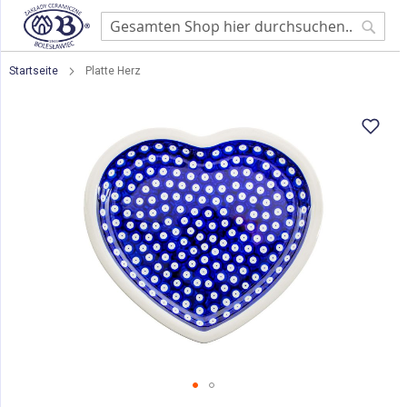
Searc
Startseite
Platte Herz
Zum
Ende
der
Bildgalerie
springen