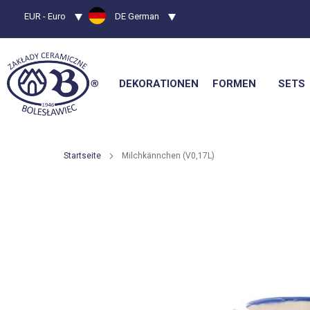
Währung
EUR - Euro
Sprache
DE German
DEKORATIONEN
FORMEN
SETS
Startseite
Milchkännchen (V0,17L)
Zum
Ende
der
Bildgalerie
springen