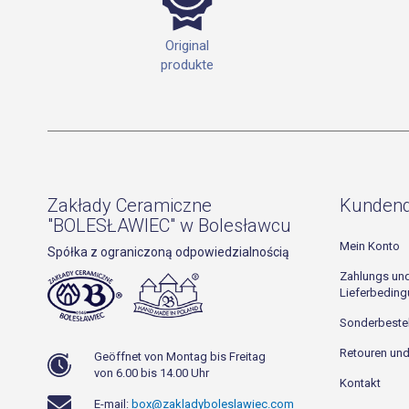
Original
produkte
Zakłady Ceramiczne
Kundend
"BOLESŁAWIEC" w Bolesławcu
Mein Konto
Spółka z ograniczoną odpowiedzialnością
Zahlungs un
Lieferbedin
Sonderbeste
Retouren un
Geöffnet von Montag bis Freitag
von 6.00 bis 14.00 Uhr
Kontakt
E-mail:
box@zakladyboleslawiec.com