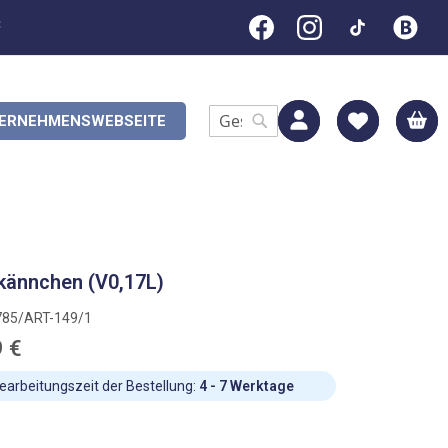
C
M
ERNEHMENSWEBSEITE
Search
Search
kännchen (V0,17L)
785/ART-149/1
9 €
earbeitungszeit der Bestellung:
4 - 7 Werktage