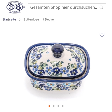
Searc
Startseite
Butterdose mit Deckel
Zum
Ende
der
Bildgalerie
springen