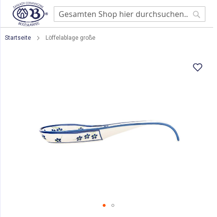
Searc
Startseite
Löffelablage große
Zum
Ende
der
Bildgalerie
springen