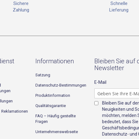
Schnelle
Sichere
Lieferung
Zahlung
ienst
Informationen
Bleiben Sie auf
Newsletter
Satzung
E-Mail
d
Datenschutz-Bestimmungen
gungen
Produktinformation
llungen
Bleiben Sie auf d
Qualitätsgarantie
Neuigkeiten und S
d Reklamationen
möchten, melden Si
FAQ – Häufig gestellte
Fragen
bedeutet, dass Sie
Geschäftsbedingun
Unternehmenswebseite
Datenschutz- und C