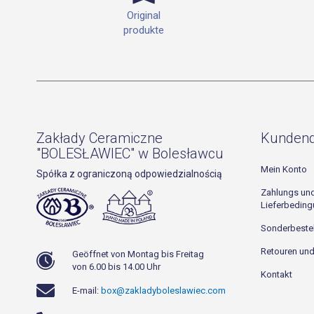
Original
produkte
Zakłady Ceramiczne
Kundend
"BOLESŁAWIEC" w Bolesławcu
Mein Konto
Spółka z ograniczoną odpowiedzialnością
Zahlungs un
Lieferbedin
Sonderbeste
Retouren un
Geöffnet von Montag bis Freitag
von 6.00 bis 14.00 Uhr
Kontakt
E-mail:
box@zakladyboleslawiec.com