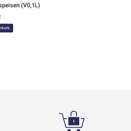
speisen (V0,1L)
€
nkorb