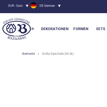
Währung
EUR - Euro
Sprache
DE German
DEKORATIONEN
FORMEN
SETS
Startseite
Große Dipschale (V0,4L)
Zum
Ende
der
Bildgalerie
springen