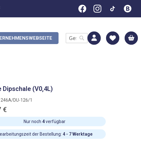
C
M
ERNEHMENSWEBSEITE
Search
Search
 Dipschale (V0,4L)
1246A/DU-126/1
7 €
Nur noch
4
verfügbar
earbeitungszeit der Bestellung:
4 - 7 Werktage