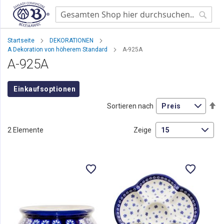
Searc
Startseite
DEKORATIONEN
A Dekoration von höherem Standard
A-925A
A-925A
Einkaufsoptionen
Ab
Sortieren nach
so
2
Elemente
Zeige