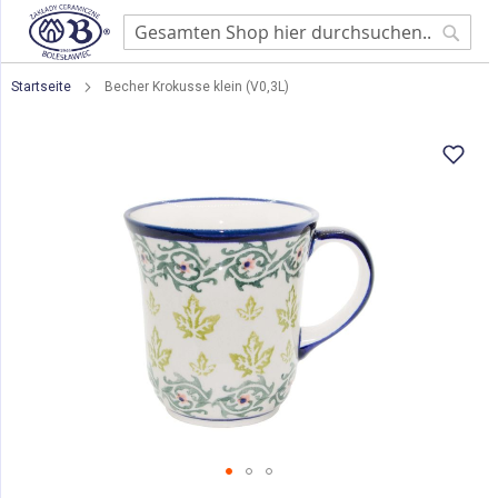
Searc
Startseite
Becher Krokusse klein (V0,3L)
Zum
Ende
der
Bildgalerie
springen