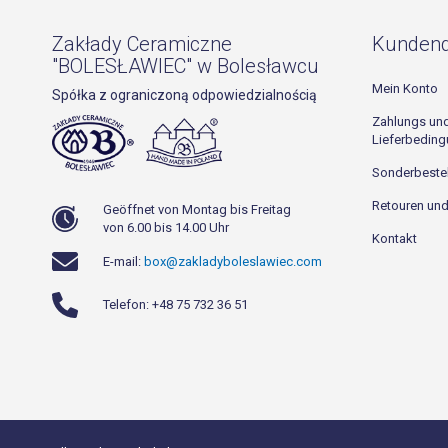
Zakłady Ceramiczne
Kundend
"BOLESŁAWIEC" w Bolesławcu
Mein Konto
Spółka z ograniczoną odpowiedzialnością
Zahlungs un
Lieferbedin
Sonderbeste
Retouren un
Geöffnet von Montag bis Freitag
von 6.00 bis 14.00 Uhr
Kontakt
E-mail:
box@zakladyboleslawiec.com
Telefon: +48 75 732 36 51