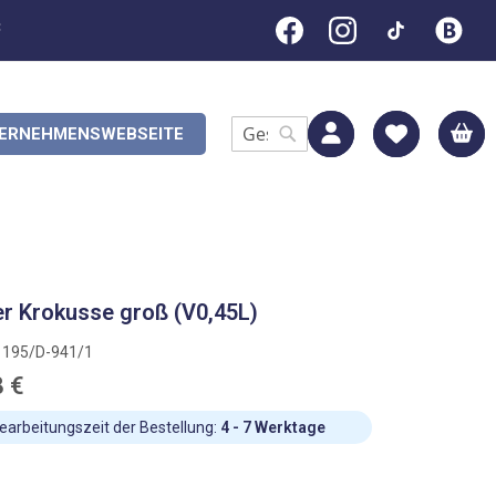
C
M
ERNEHMENSWEBSEITE
Search
Search
r Krokusse groß (V0,45L)
1195/D-941/1
8 €
earbeitungszeit der Bestellung:
4 - 7 Werktage