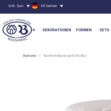
Währung
EUR - Euro
Sprache
DE German
DEKORATIONEN
FORMEN
SETS
Startseite
Becher Krokusse groß (V0,45L)
Zum
Ende
der
Bildgalerie
springen