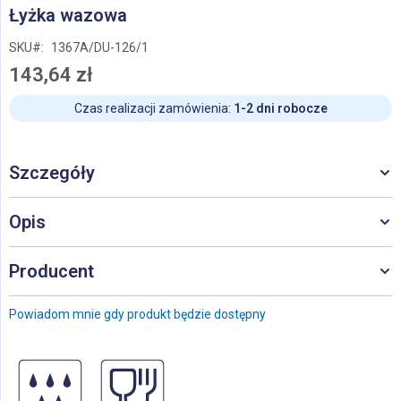
Przejdź
Łyżka wazowa
na
początek
SKU
1367A/DU-126/1
galerii
143,64 zł
Czas realizacji zamówienia:
1-2 dni robocze
Szczegóły
Opis
Producent
Powiadom mnie gdy produkt będzie dostępny