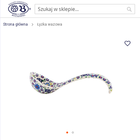
Sear
Strona główna
Łyżka wazowa
Przejdź
na
koniec
galerii