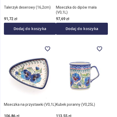
Talerzyk deserowy (16,2cm)
Miseczka do dipów mała
(V0,1L)
91,72 zł
97,69 zł
Dodaj do koszyka
Dodaj do koszyka
Miseczka na przystawki (V0,1L)
Kubek poranny (V0,25L)
106,86 zł
113,55 zł