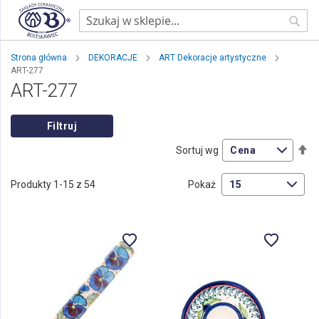
Sear
Strona główna
DEKORACJE
ART Dekoracje artystyczne
ART-277
ART-277
Filtruj
Us
Sortuj wg
ki
ma
Produkty
1
-
15
z
54
Pokaż