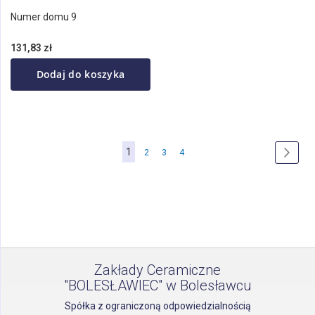
Numer domu 9
131,83 zł
Dodaj do koszyka
Strona
Aktualnie
1
Strona
Strona
Strona
Stron
Nastę
2
3
4
czytasz
stronę
Zakłady Ceramiczne
"BOLESŁAWIEC" w Bolesławcu
Spółka z ograniczoną odpowiedzialnością