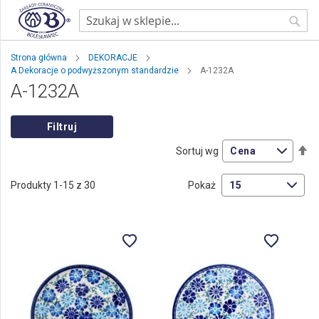
Sear
Strona główna
DEKORACJE
A Dekoracje o podwyższonym standardzie
A-1232A
A-1232A
Filtruj
Us
Sortuj wg
ki
ma
Produkty
1
-
15
z
30
Pokaż