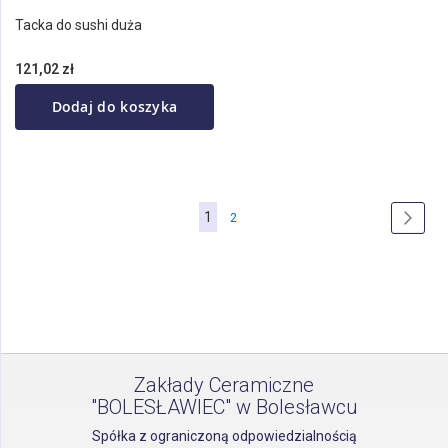
Tacka do sushi duża
121,02 zł
Dodaj do koszyka
Strona
Aktualnie
1
Strona
Stron
Nastę
2
czytasz
stronę
Zakłady Ceramiczne
"BOLESŁAWIEC" w Bolesławcu
Spółka z ograniczoną odpowiedzialnością