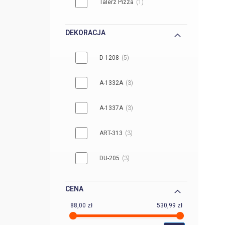
Talerz Pizza
1
DEKORACJA
D-1208
5
A-1332A
3
A-1337A
3
ART-313
3
DU-205
3
A-166A
2
CENA
88,00 zł
530,99 zł
ART-149
2