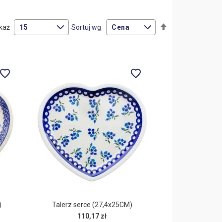
Ustaw
każ
Sortuj wg
kierunek
malejący
)
Talerz serce (27,4x25CM)
110,17 zł