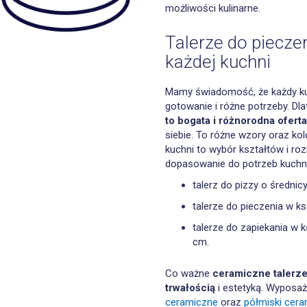
możliwości kulinarne.
Talerze do piecze
każdej kuchni
Mamy świadomość, że każdy ku
gotowanie i różne potrzeby. Dl
to bogata i różnorodna oferta
siebie. To różne wzory oraz kol
kuchni to wybór kształtów i ro
dopasowanie do potrzeb kuchni
talerz do pizzy o średnic
talerze do pieczenia w k
talerze do zapiekania w k
cm.
Co ważne
ceramiczne talerze
trwałością
i estetyką. Wyposaż
ceramiczne
oraz
półmiski cer