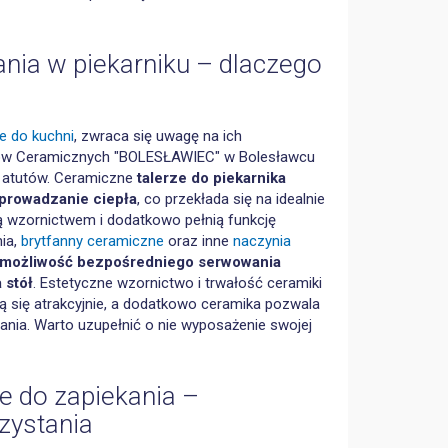
ania w piekarniku – dlaczego
e do kuchni
, zwraca się uwagę na ich
dów Ceramicznych "BOLESŁAWIEC" w Bolesławcu
ej atutów. Ceramiczne
talerze do piekarnika
prowadzanie ciepła
, co przekłada się na idealnie
 wzornictwem i dodatkowo pełnią funkcję
nia,
brytfanny ceramiczne
oraz inne
naczynia
możliwość bezpośredniego serwowania
 stół
. Estetyczne wzornictwo i trwałość ceramiki
ją się atrakcyjnie, a dodatkowo ceramika pozwala
ania. Warto uzupełnić o nie wyposażenie swojej
e do zapiekania –
zystania