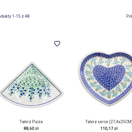
odukty
1
-
15
z
48
Po
Talerz Pizza
Talerz serce (27,4x25CM
88,60 zł
110,17 zł