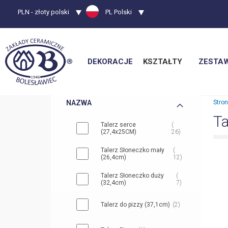
Waluta
PLN - złoty polski
Język
PL Polski
DEKORACJE
KSZTAŁTY
ZESTA
NAZWA
Stro
Ta
Talerz serce
(27,4x25CM)
26
Talerz Słoneczko mały
(26,4cm)
12
Talerz Słoneczko duży
(32,4cm)
7
Talerz do pizzy (37,1cm)
2