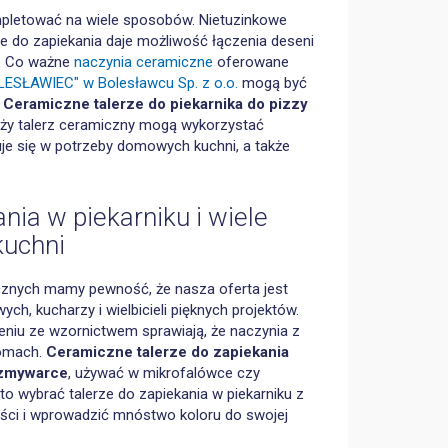
pletować na wiele sposobów. Nietuzinkowe
e do zapiekania daje możliwość łączenia deseni
. Co ważne
naczynia ceramiczne
oferowane
ESŁAWIEC" w Bolesławcu Sp. z o.o.
mogą być
.
Ceramiczne talerze do piekarnika do pizzy
uży talerz ceramiczny mogą wykorzystać
uje się w potrzeby domowych kuchni, a także
nia w piekarniku i wiele
kuchni
cznych mamy pewność, że nasza oferta jest
h, kucharzy i wielbicieli pięknych projektów.
eniu ze wzornictwem sprawiają, że naczynia z
domach.
Ceramiczne talerze do zapiekania
 zmywarce
, używać w mikrofalówce czy
 wybrać talerze do zapiekania w piekarniku z
ości i wprowadzić mnóstwo koloru do swojej