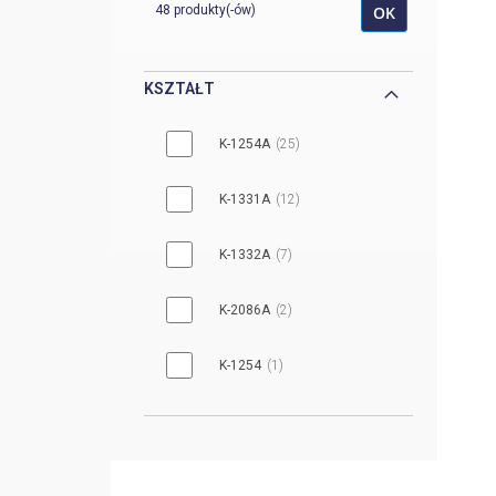
48 produkty(-ów)
OK
DU-155
2
DU-184
2
KSZTAŁT
DU-206
2
K-1254A
25
DU-207
2
K-1331A
12
A-1073A
1
K-1332A
7
A-1145A
1
K-2086A
2
A-1306A
1
K-1254
1
A-224A
1
K-1830A
1
A-882A
1