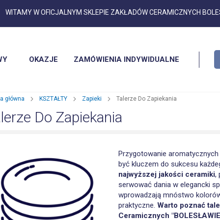
Przejdź
WITAMY W OFICJALNYM SKLEPIE ZAKŁADÓW CERAMICZNYCH BOL
do
treści
WY
OKAZJE
ZAMÓWIENIA INDYWIDUALNE
na główna
KSZTAŁTY
Zapieki
Talerze Do Zapiekania
lerze Do Zapiekania
Przygotowanie aromatycznych i
być kluczem do sukcesu każde
najwyższej jakości ceramiki
,
serwować dania w elegancki s
wprowadzają mnóstwo kolorów d
praktyczne.
Warto poznać tale
Ceramicznych "BOLESŁAWIE