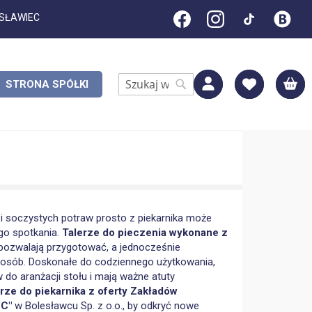
ESŁAWIEC
M
STRONA SPÓŁKI
Search
Search
 soczystych potraw prosto z piekarnika może
go spotkania.
Talerze do pieczenia wykonane z
 pozwalają przygotować, a jednocześnie
posób. Doskonałe do codziennego użytkowania,
o aranżacji stołu i mają ważne atuty
rze do piekarnika z oferty Zakładów
C"
w Bolesławcu Sp. z o.o., by odkryć nowe