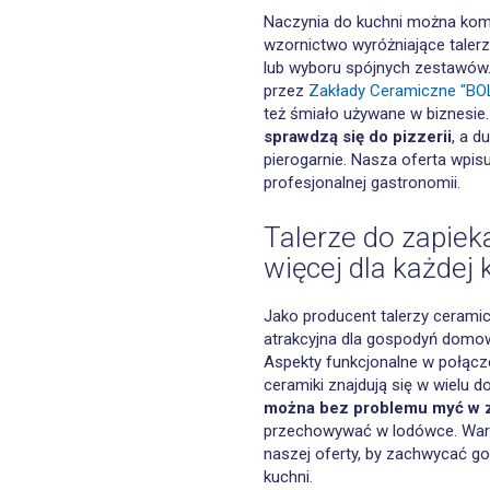
Naczynia do kuchni można kom
wzornictwo wyróżniające talerz
lub wyboru spójnych zestawów
przez
Zakłady Ceramiczne "BOL
też śmiało używane w biznesie
sprawdzą się do pizzerii
, a d
pierogarnie. Nasza oferta wpis
profesjonalnej gastronomii.
Talerze do zapieka
więcej dla każdej 
Jako producent talerzy cerami
atrakcyjna dla gospodyń domowyc
Aspekty funkcjonalne w połącz
ceramiki znajdują się w wielu 
można bez problemu myć w
przechowywać w lodówce. Warto
naszej oferty, by zachwycać g
kuchni.