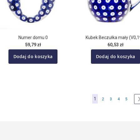
Numer domu 0
Kubek Beczułka mały (V0,1
59,79 zł
60,53 zł
Dodaj do koszyka
Dodaj do koszyka
Strona
Aktualnie czytasz stro
1
Strona
Strona
Strona
Strona
2
3
4
5