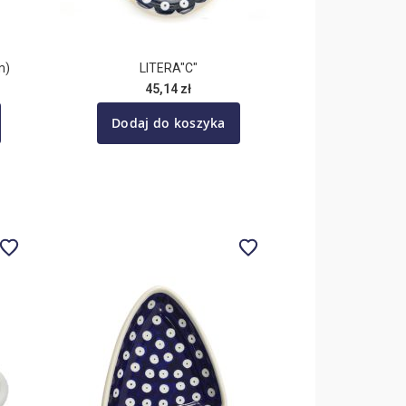
m)
LITERA"C"
45,14 zł
Dodaj do koszyka