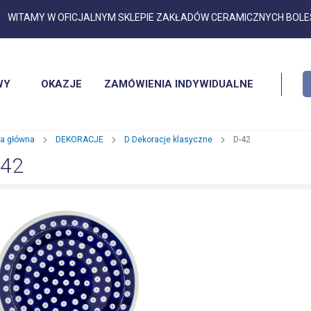
Przejdź
WITAMY W OFICJALNYM SKLEPIE ZAKŁADÓW CERAMICZNYCH BOL
do
treści
WY
OKAZJE
ZAMÓWIENIA INDYWIDUALNE
na główna
DEKORACJE
D Dekoracje klasyczne
D-42
-42