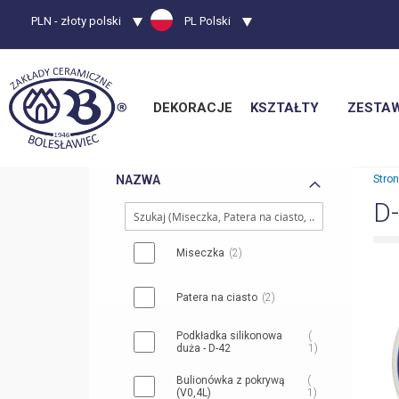
Waluta
PLN - złoty polski
Język
PL Polski
DEKORACJE
KSZTAŁTY
ZESTA
NAZWA
Stro
D
Miseczka
2
Patera na ciasto
2
Podkładka silikonowa
duża - D-42
1
Bulionówka z pokrywą
(V0,4L)
1