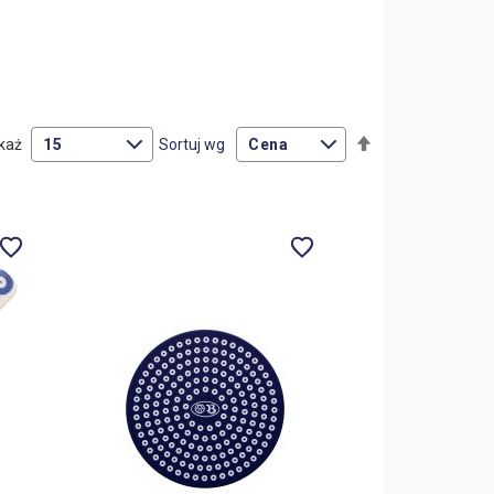
Ustaw
każ
Sortuj wg
kierunek
malejący