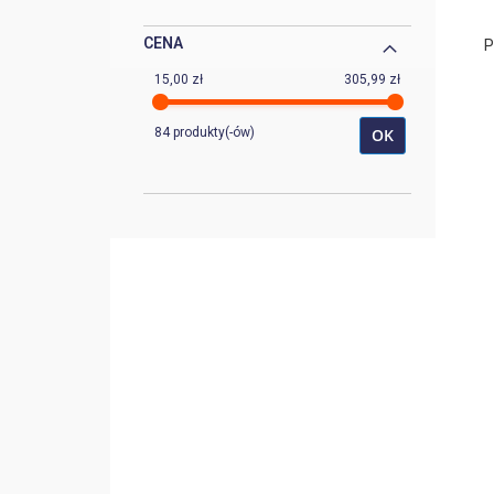
CENA
P
K-1151A
1
15,00 zł
305,99 zł
K-1152A
1
84 produkty(-ów)
OK
K-1194
1