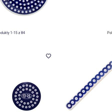
odukty
1
-
15
z
84
Po