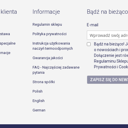
klienta
Informacje
Bądź na bieżąco
Regulamin sklepu
E-mail
ostawa
Polityka prywatności
specjalne
Instrukcja użytkowania
Bądź na bieżąco! 
naczyń termoodpornych
o nowościach i pro
lamacje
Dołączenie jest r
Gwarancja jakości
Regulaminu Sklepu
Prywatności i Cook
FAQ - Najczęściej zadawane
pytania
ZAPISZ SIĘ DO NE
Strona spółki
Polish
English
German