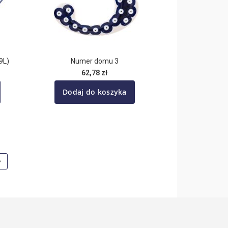
9L)
Numer domu 3
62,78 zł
Dodaj do koszyka
nę
Strona
Następne