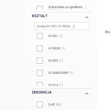
Bulionówka ze spodkiem
(V0,3L)
1
KSZTAŁT
Butelka z korkiem
(V0,6L)
1
Pr
Dzbanek (V1,4L)
1
K-1001
1
Figurka Baranek
1
K-1002A
1
Figurka Bałwanek
1
K-1003
1
Figurka Kurczak
1
K-1008S1008P
1
K-1014
1
DEKORACJA
K-1064
1
D-42
82
K-1106
1