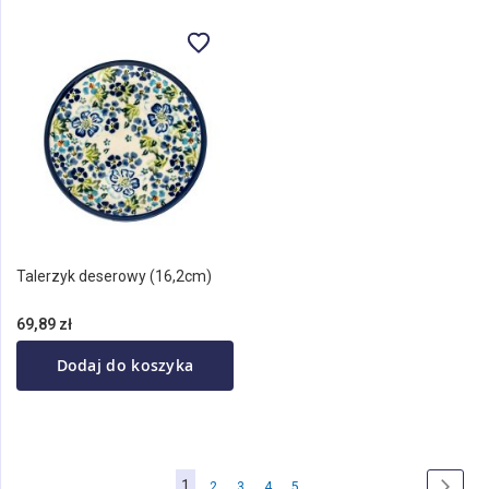
Talerzyk deserowy (16,2cm)
69,89 zł
Dodaj do koszyka
Strona
Aktualnie
1
Strona
Strona
Strona
Strona
Stron
Nastę
2
3
4
5