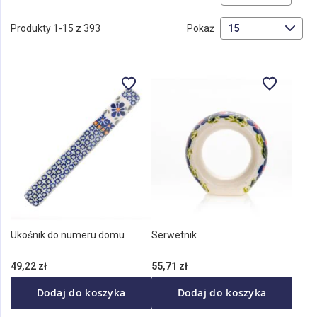
ki
ma
Produkty
1
-
15
z
393
Pokaż
Ukośnik do numeru domu
Serwetnik
49,22 zł
55,71 zł
Dodaj do koszyka
Dodaj do koszyka