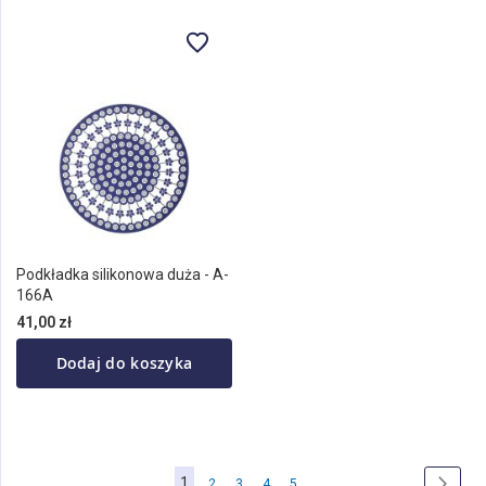
Podkładka silikonowa duża - A-
166A
41,00 zł
Dodaj do koszyka
Strona
Aktualnie
1
Strona
Strona
Strona
Strona
Stron
Nastę
2
3
4
5