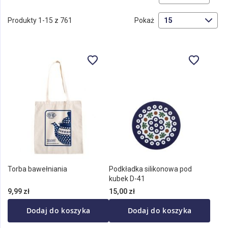
ki
ma
Produkty
1
-
15
z
761
Pokaż
Torba bawełniania
Podkładka silikonowa pod
kubek D-41
9,99 zł
15,00 zł
Dodaj do koszyka
Dodaj do koszyka