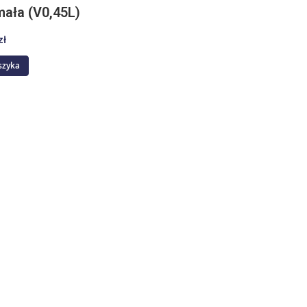
ała (V0,45L)
zł
szyka