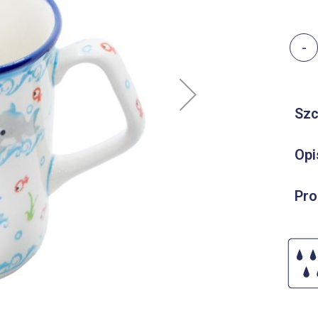
-
Szc
Opi
Pro