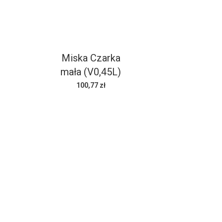
Miska Czarka
mała (V0,45L)
100,77 zł