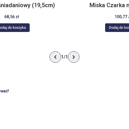
śniadaniowy (19,5cm)
Miska Czarka m
68,56 zł
100,77 
odaj do koszyka
Dodaj do ko
1
/
1
ować!