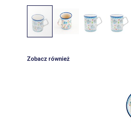
Przejdź
na
początek
Zobacz również
galerii