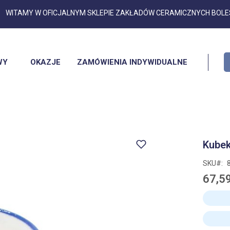
Przejdź
WITAMY W OFICJALNYM SKLEPIE ZAKŁADÓW CERAMICZNYCH BOL
do
treści
WY
OKAZJE
ZAMÓWIENIA INDYWIDUALNE
Kubek
SKU
67,59