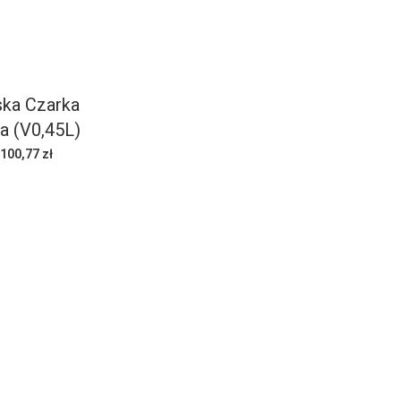
ka Czarka
a (V0,45L)
100,77 zł