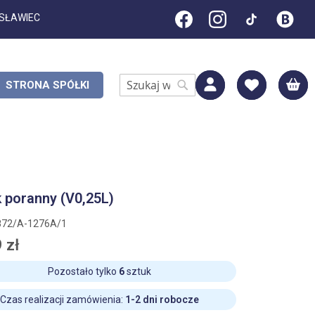
ESŁAWIEC
M
STRONA SPÓŁKI
Search
Search
 poranny (V0,25L)
872/A-1276A/1
 zł
Pozostało tylko
6
sztuk
Czas realizacji zamówienia:
1-2 dni robocze