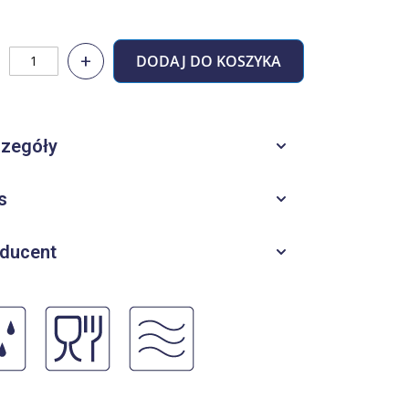
+
DODAJ DO KOSZYKA
zegóły
s
ducent