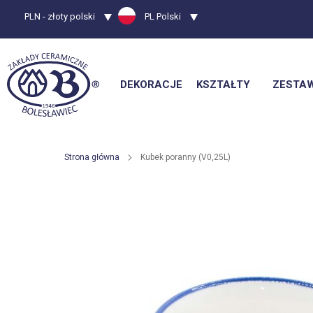
Waluta
PLN - złoty polski
Język
PL Polski
DEKORACJE
KSZTAŁTY
ZESTA
Strona główna
Kubek poranny (V0,25L)
Przejdź
na
koniec
galerii