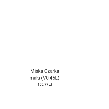
Miska Czarka
mała (V0,45L)
100,77 zł