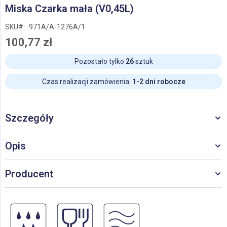
Przejdź
Miska Czarka mała (V0,45L)
na
początek
SKU
971A/A-1276A/1
galerii
100,77 zł
Pozostało tylko
26
sztuk
Czas realizacji zamówienia:
1-2 dni robocze
Szczegóły
Opis
Producent