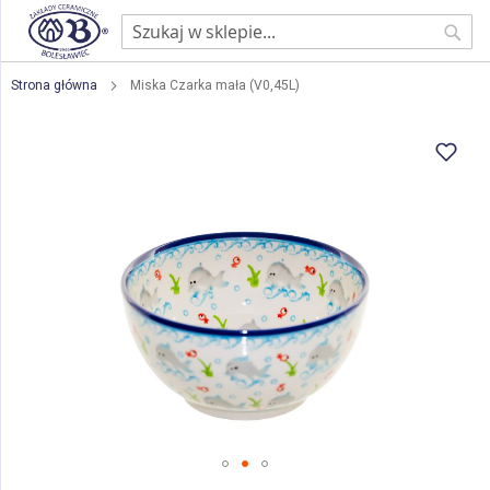
Sear
Strona główna
Miska Czarka mała (V0,45L)
Przejdź
na
koniec
galerii