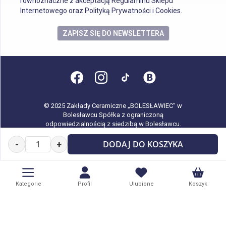
równoznaczne z akceptacją Regulaminu Sklepu
Internetowego oraz Polityką Prywatności i Cookies.
ZAPISZ SIĘ DO NEWSLETTERA
© 2025 Zakłady Ceramiczne „BOLESŁAWIEC” w
Bolesławcu Spółka z ograniczoną
odpowiedzialnością z siedzibą w Bolesławcu.
Wszystkie prawa zastrzeżone.
DODAJ DO KOSZYKA
-
+
Kategorie
Profil
Ulubione
Koszyk