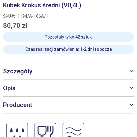
Przejdź
Kubek Krokus średni (V0,4L)
na
początek
SKU
1194/A-166A/1
galerii
80,70 zł
Pozostały tylko
42
sztuki
Czas realizacji zamówienia:
1-2 dni robocze
Szczegóły
Opis
Producent