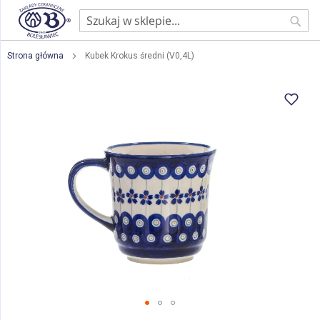
Sear
Strona główna
Kubek Krokus średni (V0,4L)
Przejdź
na
koniec
galerii