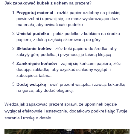
Jak zapakować kubek z uchem
na prezent?
Przygotuj materiał
- rozłóż papier ozdobny na płaskiej
powierzchni i upewnij się, że masz wystarczająco dużo
materiału, aby owinąć całe pudełko.
Umieść pudełko
- połóż pudełko z kubkiem na środku
papieru, z dolną częścią skierowaną do góry.
Składanie boków
- złóż boki papieru do środka, aby
zakryły górę pudełka, i przymocuj je taśmą klejącą.
Zamknięcie końców
- zajmij się końcami papieru; złóż
dodając zakładkę, aby uzyskać schludny wygląd, i
zabezpiecz taśmą.
Dodaj wstążkę
- owiń prezent wstążką i zawiąż kokardkę
na górze, aby dodać elegancji.
Wiedza jak zapakować prezent sprawi, że upominek będzie
wyglądał efektownie i estetycznie, dodatkowo podkreślając Twoje
starania i troskę o detale.