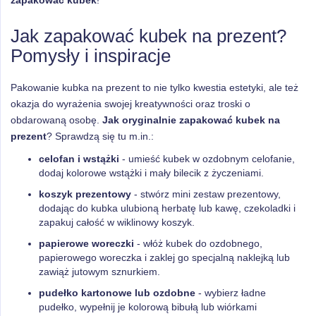
zapakować kubek
!
Jak zapakować kubek na prezent?
Pomysły i inspiracje
Pakowanie kubka na prezent to nie tylko kwestia estetyki, ale też
okazja do wyrażenia swojej kreatywności oraz troski o
obdarowaną osobę.
Jak oryginalnie zapakować kubek na
prezent
? Sprawdzą się tu m.in.:
celofan i wstążki
- umieść kubek w ozdobnym celofanie,
dodaj kolorowe wstążki i mały bilecik z życzeniami.
koszyk prezentowy
- stwórz mini zestaw prezentowy,
dodając do kubka ulubioną herbatę lub kawę, czekoladki i
zapakuj całość w wiklinowy koszyk.
papierowe woreczki
- włóż kubek do ozdobnego,
papierowego woreczka i zaklej go specjalną naklejką lub
zawiąż jutowym sznurkiem.
pudełko kartonowe lub ozdobne
- wybierz ładne
pudełko, wypełnij je kolorową bibułą lub wiórkami