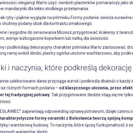
wieżości i elegancji.Warto użyć: cienkich plasterków pomarańczy jako d
ów mandarynki dla lekko słodkiego przełamania.
ak ryby i pięknie wygląda na półmisku.Formy podania: świeża żurawina
wy chutney podany obok dla kontrastu smakowego.
wne i wygodne do serwowania.Możesz przygotować: krakersy z twarożk
em, wersje wzbogacone koperkiem lub natką dla świeżości.
rmy i podkreślają dekoracyjny charakter półmiska.Warto zastosować: d
obną ramę wokół śledzi, plastry ogórka ułożone wachlarzowo, aby podkr
i i naczynia, które podkreślą dekorację
tarannie udekorowane danie przyciąga wzrok i podkreśla dbałość o każd
oraz różnych formach podania –
od klasycznego ułożenia, przez efekt
r tej tradycyjnej potrawy
. Tak przygotowane śledzie stają się nie tyl
tości.
LESŁAWIEC” zapewniają odpowiednią oprawę potrawom, dzięki czemu i
harakterystyczne formy ceramiki z Bolesławca tworzą spójną komp
tykę i warstwową budowę. To naczynia, które łączą funkcjonalność z es
czesnych wariantów śledzi.