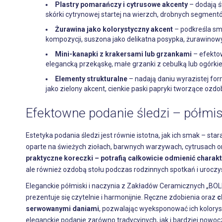
Plastry pomarańczy i cytrusowe akcenty
– dodają ś
skórki cytrynowej startej na wierzch, drobnych segment
Żurawina jako kolorystyczny akcent
– podkreśla sm
kompozycji, suszona jako delikatna posypka, żurawino
Mini-kanapki z krakersami lub grzankami
– efekto
elegancką przekąskę, małe grzanki z cebulką lub ogórki
Elementy strukturalne
– nadają daniu wyrazistej fo
jako zielony akcent, cienkie paski papryki tworzące ozd
Efektowne podanie śledzi – półmisk
Estetyka podania śledzi jest równie istotna, jak ich smak – s
oparte na świeżych ziołach, barwnych warzywach, cytrusach 
praktyczne koreczki – potrafią całkowicie odmienić charakte
ale również ozdobą stołu podczas rodzinnych spotkań i uroczys
Eleganckie półmiski i naczynia z Zakładów Ceramicznych „BO
prezentuje się czytelnie i harmonijnie. Ręczne zdobienia oraz
c
serwowanymi daniami
, pozwalając wyeksponować ich kolorys
eleganckie podanie zarówno tradycyjnych, jak i bardziej nowo