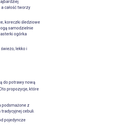
ajbardziej
, a całość tworzy
e, koreczki śledziowe
 mogą samodzielnie
lasterki ogórka
świeżo, lekko i
ają do potrawy nową
Oto propozycje, które
łka podsmażone z
radycyjnej cebuli.
pod pojedyncze