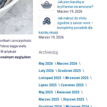
Jak piec kaczkę w
brytfannie ceramiczne?
Marzec 19, 2026
Jak nakryć do stołu
zgodnie z savoir-vivre –
kompletny poradnik dla
każdej okazji
Marzec 19, 2026
otkań i uroczystości.
Polsce sięga wielu
Archiwizuj
 W artykule
esjonalnym wyglądem
Maj 2026
Marzec 2026
Luty 2026
Grudzień 2025
Listopad 2025
Wrzesień 2025
Lipiec 2025
Czerwiec 2025
Maj 2025
Kwiecień 2025
Marzec 2025
Styczeń 2025
Grudzień 2024
Wrzesień 2024