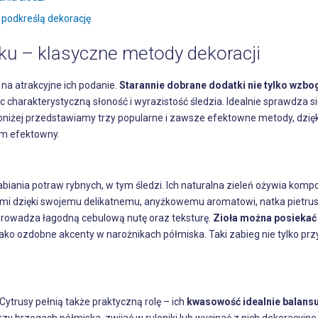
e podkreślą dekorację
ku – klasyczne metody dekoracji
na atrakcyjne ich podanie.
Starannie dobrane dodatki nie tylko wzbo
 charakterystyczną słoność i wyrazistość śledzia. Idealnie sprawdza si
oniżej przedstawiamy trzy popularne i zawsze efektowne metody, dzięk
em efektowny.
biania potraw rybnych, w tym śledzi. Ich naturalna zieleń ożywia kompoz
ziami dzięki swojemu delikatnemu, anyżkowemu aromatowi, natka pietrus
wprowadza łagodną cebulową nutę oraz teksturę.
Zioła można posiekać
ako ozdobne akcenty w narożnikach półmiska. Taki zabieg nie tylko prz
 Cytrusy pełnią także praktyczną rolę – ich
kwasowość idealnie balansu