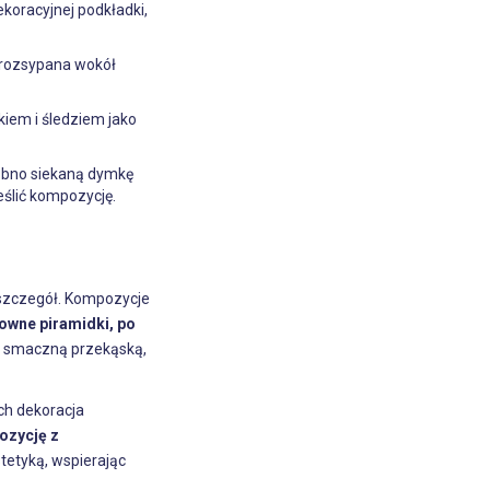
ekoracyjnej podkładki,
 rozsypana wokół
iem i śledziem jako
robno siekaną dymkę
eślić kompozycję.
y szczegół. Kompozycje
owne piramidki, po
ko smaczną przekąską,
ch dekoracja
ozycję z
tetyką, wspierając