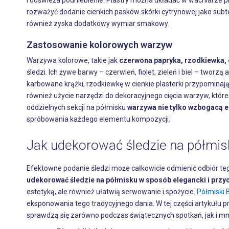
i odświeża podniebienie. Plastry można układać w wachlarze prz
rozważyć dodanie cienkich pasków skórki cytrynowej jako subt
również zyska dodatkowy wymiar smakowy.
Zastosowanie kolorowych warzyw
Warzywa kolorowe, takie jak
czerwona papryka, rzodkiewka, 
śledzi. Ich żywe barwy – czerwień, fiolet, zieleń i biel – twor
karbowane krążki, rzodkiewkę w cienkie plasterki przypominając
również użycie narzędzi do dekoracyjnego cięcia warzyw, które
oddzielnych sekcji na półmisku
warzywa nie tylko wzbogacą es
spróbowania każdego elementu kompozycji.
Jak udekorować śledzie na półmis
Efektowne podanie śledzi może całkowicie odmienić odbiór te
udekorować śledzie na półmisku w sposób elegancki i przy
estetyką, ale również ułatwią serwowanie i spożycie.
Półmiski 
eksponowania tego tradycyjnego dania. W tej części artykułu 
sprawdzą się zarówno podczas świątecznych spotkań, jak i mni