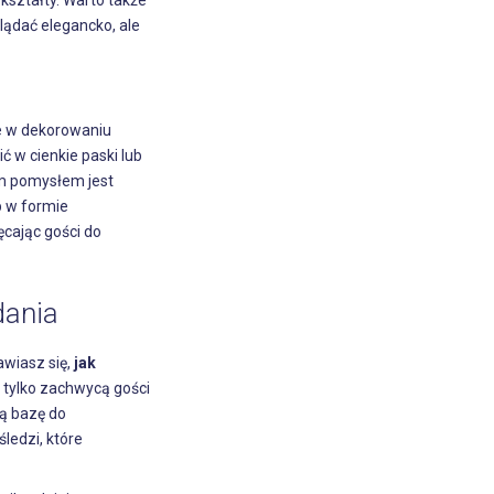
kształty. Warto także
lądać elegancko, ale
ie w dekorowaniu
ć w cienkie paski lub
rym pomysłem jest
b w formie
ęcając gości do
dania
awiasz się,
jak
e tylko zachwycą gości
ą bazę do
ledzi, które