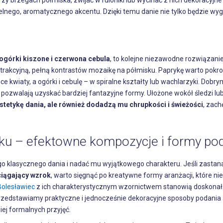
y brzegach półmiska, zwijać w ruloniki lub wycinać z nich dekoracyjne 
elnego, aromatycznego akcentu. Dzięki temu danie nie tylko będzie wyg
ogórki kiszone i czerwona cebula
, to kolejne niezawodne rozwiązan
zą atrakcyjną, pełną kontrastów mozaikę na półmisku. Paprykę warto pokroi
e kwiaty, a ogórki i cebulę – w spiralne kształty lub wachlarzyki. Dob
 pozwalają uzyskać bardziej fantazyjne formy. Ułożone wokół śledzi lu
tetykę dania, ale również dodadzą mu chrupkości i świeżości
, zach
ku – efektowne kompozycje i formy po
go klasycznego dania i nadać mu wyjątkowego charakteru. Jeśli zastan
ciągający wzrok
, warto sięgnąć po kreatywne formy aranżacji, które ni
Bolesławiec
z ich charakterystycznym wzornictwem stanowią doskonał
przedstawiamy praktyczne i jednocześnie dekoracyjne sposoby podania ś
ej formalnych przyjęć.