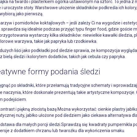
jajka na twardo i plasterkiem ogórka ustawionym na sztorc. To jedna z n
i uroczyste stoły. Warstwowe ułożenie składników podkreśla ich kolory
wybiorą jako pierwszą.
zyw i pomidorków koktajlowych – jeśli zależy Ci na wygodzie i estetyc
 sprawdza się idealnie podczas przyjęć typu finger food, gdzie goście
rzygotowania wystarczy kilka składników: niewielkie kawałki śledzia, p
olorowe warzywa, takie jak papryka lub rzodkiewka.
dużych liści jako podkładki pod śledzie sprawia, że kompozycja wygląda 
 bielą śledzi i kolorytem dodatków, takich jak cebula czy papryka.
eatywne formy podania śledzi
ięgnąć po składniki, które przełamują tradycyjne schematy i wprowadz
e naczynia, które doskonale prezentują takie artystyczne kompozycje. 
ym podejściem.
ntrast i piękną złocistą bazę.Można wykorzystać: cienkie plastry jab
znej nuty, jabłko ułożone pod śledziem jako ciekawa alternatywa dla t
odstawa dla małych porcji śledzi.Sprawdzą się: kwadraty pumpernikla 
 wersje z dodatkiem chrzanu lub twarożku dla wykończenia smaku.