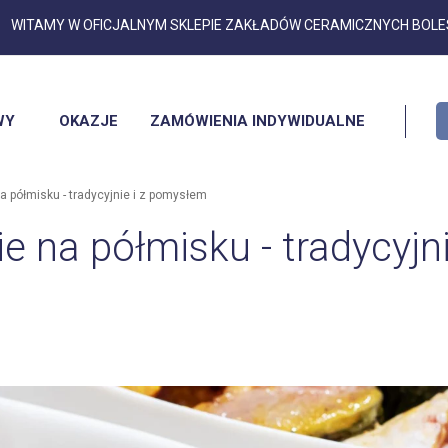
Przejdź
WITAMY W OFICJALNYM SKLEPIE ZAKŁADÓW CERAMICZNYCH BOL
do
treści
WY
OKAZJE
ZAMÓWIENIA INDYWIDUALNE
a półmisku - tradycyjnie i z pomysłem
e na półmisku - tradycyjn