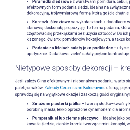
Piramidki śledziowe
z warstwami pomidora, cebuli, 
efektownych form podania śledzi, idealna na świąteczne 
dekoracyjną, trójwymiarową formę, którą goście chętnie 
Koreczki śledziowe
na wykałaczkach z dodatkiem war
stanowią doskonałą propozycję. To forma podania, która
częstować się przekąskami bez użycia sztućców. Do ich p
kiszonego, ćwiartki pomidorków koktajlowych, a także k
Podanie na liściach sałaty jako podkładce
– użycie 
apetycznie. Dodatkowo zieleń sałaty pięknie kontrastuje z
Nietypowe sposoby dekoracji – kr
Jeśli zależy Ci na efektownym i niebanalnym podaniu, warto s
paletę smaków.
Zakłady Ceramiczne Bolesławiec
oferują piękn
sprawdzą się na wyjątkowe okazje i zaskoczą gości oryginaln
Smażone plasterki jabłka
– tworzą słodko–kwaśny ko
odrobiną masła, lekko oprószone cynamonem dla aromatyc
Pumpernikiel lub ciemne pieczywo
– idealne jako p
kawałki śledzia, cienkie kromki tworzące mini-kanapki,