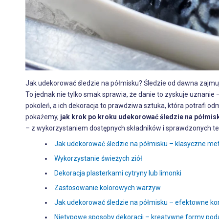
Jak udekorować śledzie na półmisku? Śledzie od dawna zajmuj
To jednak nie tylko smak sprawia, że danie to zyskuje uznanie 
pokoleń, a ich dekoracja to prawdziwa sztuka, która potrafi od
pokażemy,
jak krok po kroku udekorować śledzie na półmis
– z wykorzystaniem dostępnych składników i sprawdzonych tec
Jak udekorować śledzie na półmisku – klasyczne met
Wykorzystanie świeżych ziół
Dekoracja plasterkami cytryny lub limonki
Zastosowanie kolorowych warzyw
Jak udekorować śledzie na półmisku – efektowne ko
Nietypowe sposoby dekoracji – kreatywne formy poda