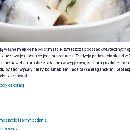
ą ważne miejsce na polskim stole, zwłaszcza podczas świątecznych sp
– kluczowa jest również jego prezentacja. Tradycja podawania śledzi w 
mienić nawet najprostsze składniki w wyjątkową kulinarną ozdobę stołu.
ku, by zachwycały nie tylko smakiem, lecz także eleganckim i prof
hnik aranżacji.
ody dekoracji
mpozycje i formy podania
nia śledzi