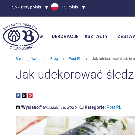
Waluta
PLN - złoty polski
Język
PL Polski
DEKORACJE
KSZTAŁTY
ZESTA
Strona główna
Blog
Post PL
Jak udekorować śledzie n
Jak udekorować śledzi
'Wysłano:"
Grudzień 18, 2025
Kategorie:
Post PL