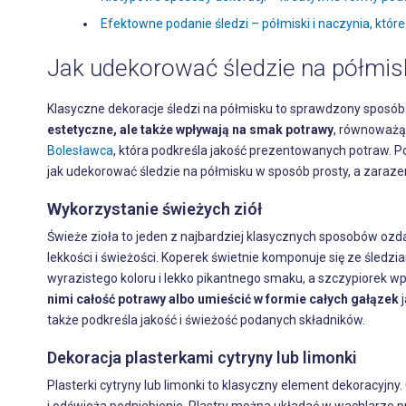
Efektowne podanie śledzi – półmiski i naczynia, któr
Jak udekorować śledzie na półmis
Klasyczne dekoracje śledzi na półmisku to sprawdzony sposób 
estetyczne, ale także wpływają na smak potrawy
, równoważąc
Bolesławca
, która podkreśla jakość prezentowanych potraw. P
jak udekorować śledzie na półmisku w sposób prosty, a zaraz
Wykorzystanie świeżych ziół
Świeże zioła to jeden z najbardziej klasycznych sposobów ozda
lekkości i świeżości. Koperek świetnie komponuje się ze śled
wyrazistego koloru i lekko pikantnego smaku, a szczypiorek 
nimi całość potrawy albo umieścić w formie całych gałązek
j
także podkreśla jakość i świeżość podanych składników.
Dekoracja plasterkami cytryny lub limonki
Plasterki cytryny lub limonki to klasyczny element dekoracyjny.