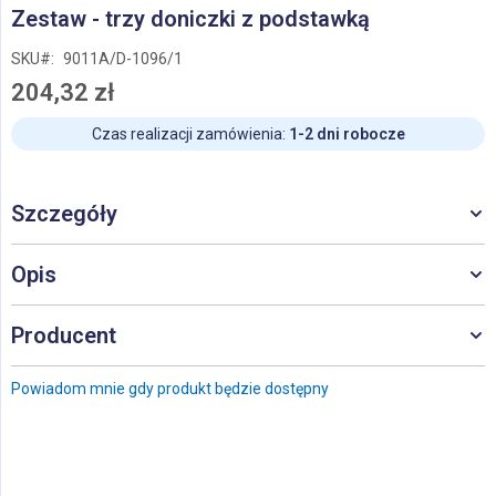
Przejdź
Zestaw - trzy doniczki z podstawką
na
początek
SKU
9011A/D-1096/1
galerii
204,32 zł
Czas realizacji zamówienia:
1-2 dni robocze
Szczegóły
Opis
Producent
Powiadom mnie gdy produkt będzie dostępny