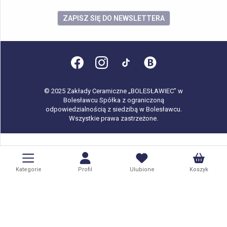
ZAPISZ SIĘ DO NEWSLETTERA
© 2025 Zakłady Ceramiczne „BOLESŁAWIEC” w
Bolesławcu Spółka z ograniczoną
odpowiedzialnością z siedzibą w Bolesławcu.
Wszystkie prawa zastrzeżone.
Kategorie
Profil
Ulubione
Koszyk