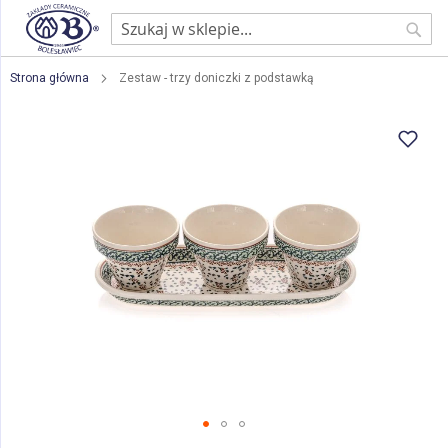
Sear
Strona główna
Zestaw - trzy doniczki z podstawką
Przejdź
na
koniec
galerii