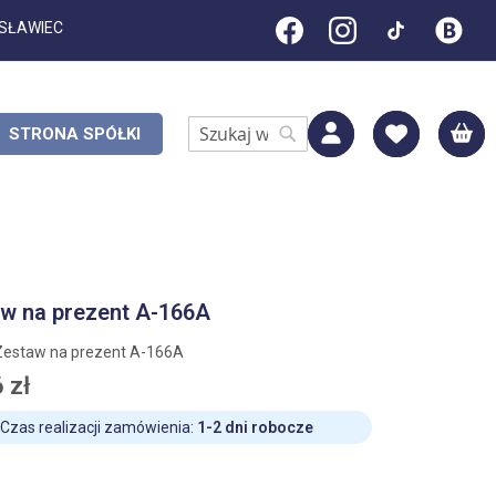
ESŁAWIEC
M
STRONA SPÓŁKI
Search
Search
w na prezent A-166A
Zestaw na prezent A-166A
 zł
Czas realizacji zamówienia:
1-2 dni robocze