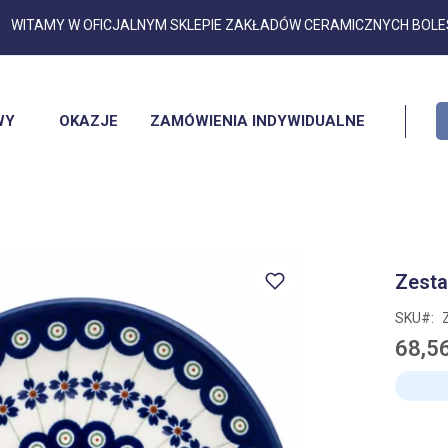
Przejdź
WITAMY W OFICJALNYM SKLEPIE ZAKŁADÓW CERAMICZNYCH BOL
do
treści
WY
OKAZJE
ZAMÓWIENIA INDYWIDUALNE
Zesta
SKU
68,56