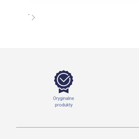
Przejdź
na
początek
galerii
Oryginalne
produkty