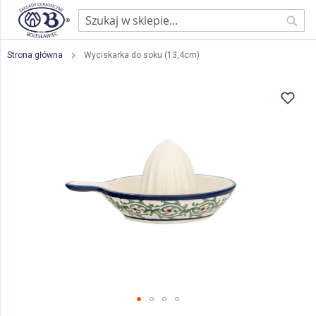
Sear
Strona główna
Wyciskarka do soku (13,4cm)
Przejdź
na
koniec
galerii