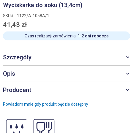
Przejdź
Wyciskarka do soku (13,4cm)
na
początek
SKU
1122/A-1058A/1
galerii
41,43 zł
Czas realizacji zamówienia:
1-2 dni robocze
Szczegóły
Opis
Producent
Powiadom mnie gdy produkt będzie dostępny