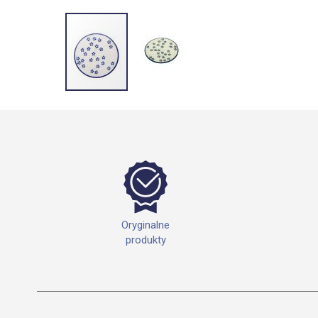
Przejdź
na
początek
galerii
Oryginalne
produkty