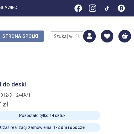
ESŁAWIEC
M
STRONA SPÓŁKI
Search
Search
 do deski
1012/D-1244A/1
 zł
Pozostało tylko
14
sztuk
Czas realizacji zamówienia:
1-2 dni robocze