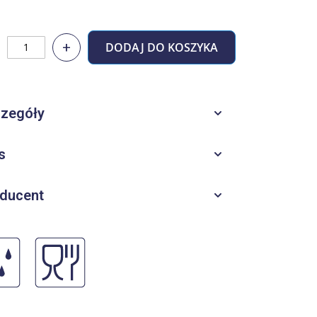
+
DODAJ DO KOSZYKA
zegóły
s
ducent