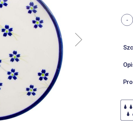
-
Szc
Opi
Pro