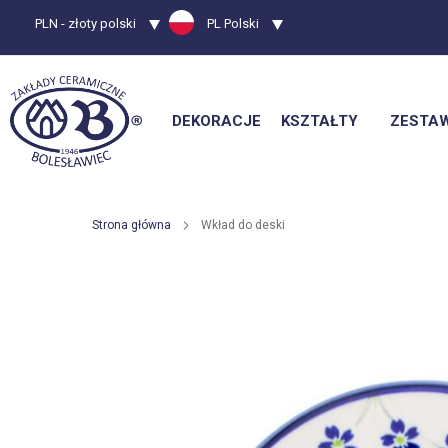
Waluta
PLN - złoty polski
Język
PL Polski
DEKORACJE
KSZTAŁTY
ZESTA
Strona główna
Wkład do deski
Przejdź
na
koniec
galerii