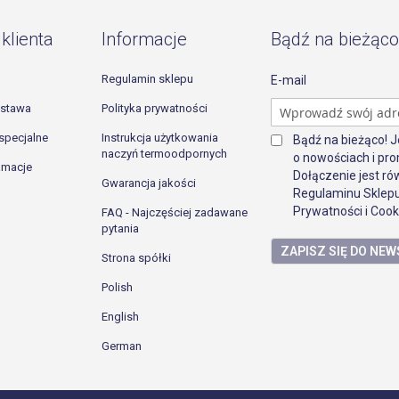
klienta
Informacje
Bądź na bieżąco
Regulamin sklepu
E-mail
ostawa
Polityka prywatności
specjalne
Instrukcja użytkowania
Bądź na bieżąco! 
naczyń termoodpornych
o nowościach i pro
lamacje
Dołączenie jest r
Gwarancja jakości
Regulaminu Sklepu
Prywatności i Cook
FAQ - Najczęściej zadawane
pytania
ZAPISZ SIĘ DO NE
Strona spółki
Polish
English
German