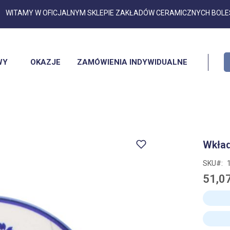
Przejdź
WITAMY W OFICJALNYM SKLEPIE ZAKŁADÓW CERAMICZNYCH BOL
do
treści
WY
OKAZJE
ZAMÓWIENIA INDYWIDUALNE
Wkład
SKU
51,07