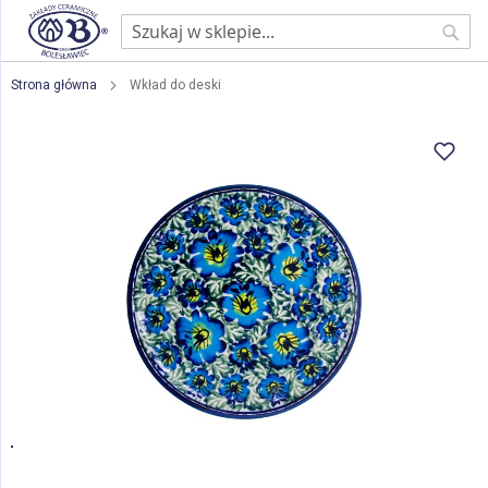
Sear
Strona główna
Wkład do deski
Przejdź
na
koniec
galerii