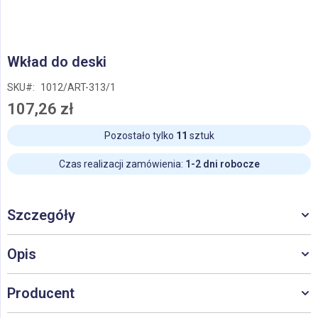
Przejdź
Wkład do deski
na
początek
SKU
1012/ART-313/1
galerii
107,26 zł
Pozostało tylko
11
sztuk
Czas realizacji zamówienia:
1-2 dni robocze
Szczegóły
Opis
Producent