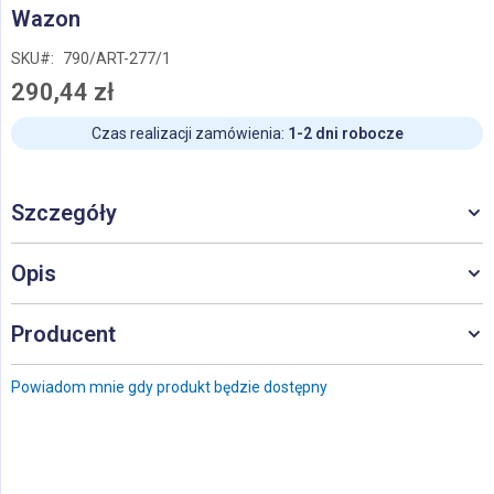
Przejdź
Wazon
na
początek
SKU
790/ART-277/1
galerii
290,44 zł
Czas realizacji zamówienia:
1-2 dni robocze
Szczegóły
Opis
Producent
Powiadom mnie gdy produkt będzie dostępny