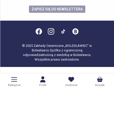
ZAPISZ SIĘ DO NEWSLETTERA
© 2025 Zakłady Ceramiczne „BOLESŁAWIEC” w
Bolesławcu Spółka z ograniczoną
odpowiedzialnością z siedzibą w Bolesławcu.
Wszystkie prawa zastrzeżone.
Kategorie
Profil
Ulubione
Koszyk