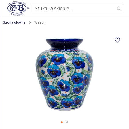
Sear
Strona główna
Wazon
Przejdź
na
koniec
galerii