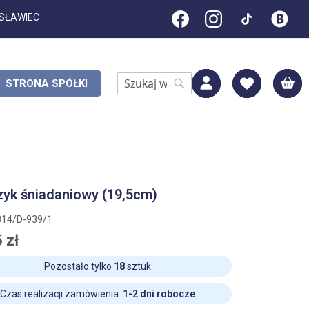
ESŁAWIEC
M
STRONA SPÓŁKI
Search
Search
zyk śniadaniowy (19,5cm)
814/D-939/1
 zł
Pozostało tylko
18
sztuk
Czas realizacji zamówienia:
1-2 dni robocze