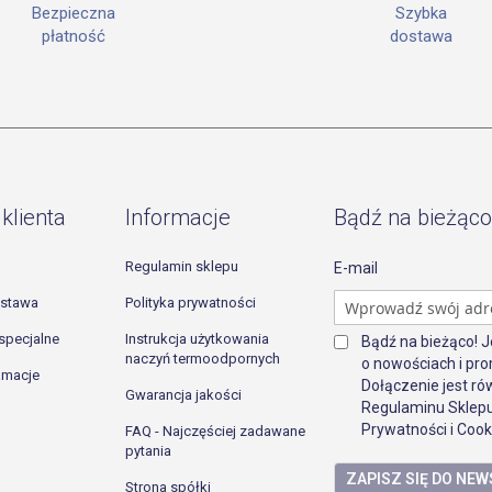
Szybka
Bezpieczna
dostawa
płatność
klienta
Informacje
Bądź na bieżąco
Regulamin sklepu
E-mail
ostawa
Polityka prywatności
specjalne
Instrukcja użytkowania
Bądź na bieżąco! 
naczyń termoodpornych
o nowościach i pro
lamacje
Dołączenie jest r
Gwarancja jakości
Regulaminu Sklepu
Prywatności i Cook
FAQ - Najczęściej zadawane
pytania
ZAPISZ SIĘ DO NE
Strona spółki