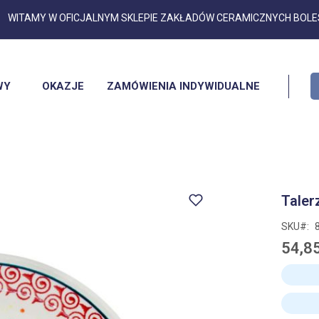
Przejdź
WITAMY W OFICJALNYM SKLEPIE ZAKŁADÓW CERAMICZNYCH BOL
do
treści
WY
OKAZJE
ZAMÓWIENIA INDYWIDUALNE
Taler
SKU
54,85