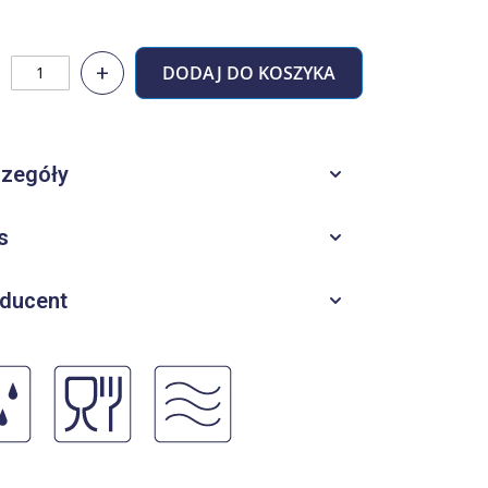
+
DODAJ DO KOSZYKA
zegóły
s
ducent