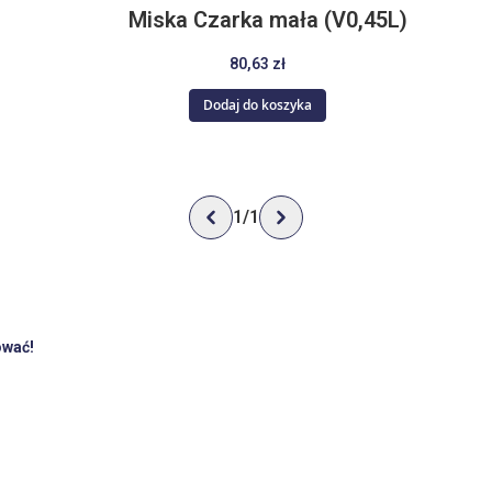
Miska Czarka mała (V0,45L)
80,63 zł
Dodaj do koszyka
1
/
1
ować!