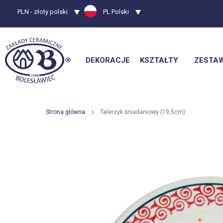
Waluta
PLN - złoty polski
Język
PL Polski
DEKORACJE
KSZTAŁTY
ZESTA
Strona główna
Talerzyk śniadaniowy (19,5cm)
Przejdź
na
koniec
galerii