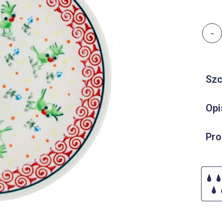
-
Szc
Opi
Pro