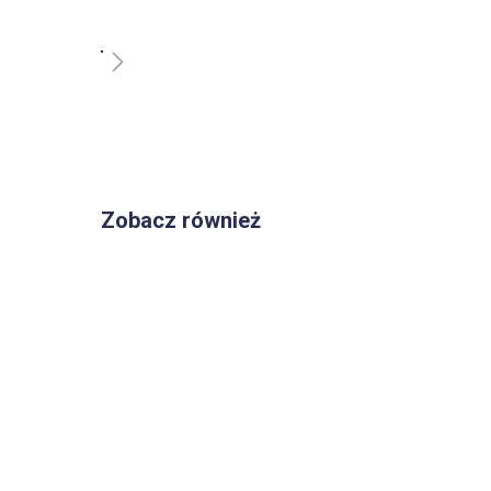
Przejdź
na
początek
Zobacz również
galerii