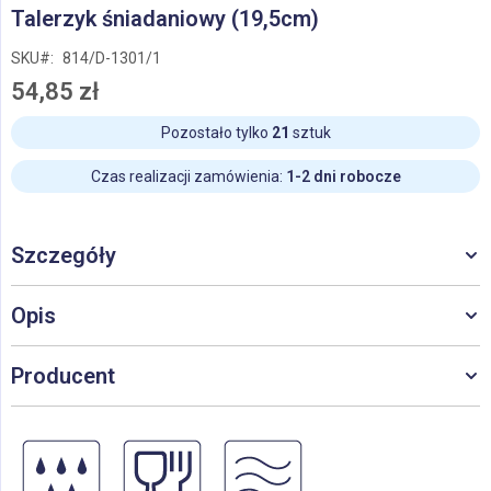
Przejdź
Talerzyk śniadaniowy (19,5cm)
na
początek
SKU
814/D-1301/1
galerii
54,85 zł
Pozostało tylko
21
sztuk
Czas realizacji zamówienia:
1-2 dni robocze
Szczegóły
Opis
Producent