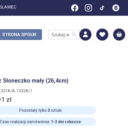
ESŁAWIEC
M
STRONA SPÓŁKI
Search
Search
z Słoneczko mały (26,4cm)
1331A/A-1332A/1
1 zł
Pozostały tylko
3
sztuki
Czas realizacji zamówienia:
1-2 dni robocze