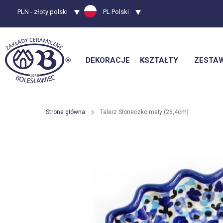
Waluta
PLN - złoty polski
Język
PL Polski
DEKORACJE
KSZTAŁTY
ZESTA
Strona główna
Talerz Słoneczko mały (26,4cm)
Przejdź
na
koniec
galerii