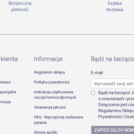
Szybka
Bezpieczna
dostawa
płatność
klienta
Informacje
Bądź na bieżąco
Regulamin sklepu
E-mail
ostawa
Polityka prywatności
specjalne
Instrukcja użytkowania
Bądź na bieżąco! 
naczyń termoodpornych
o nowościach i pro
lamacje
Dołączenie jest r
Gwarancja jakości
Regulaminu Sklepu
Prywatności i Cook
FAQ - Najczęściej zadawane
pytania
ZAPISZ SIĘ DO NE
Strona spółki