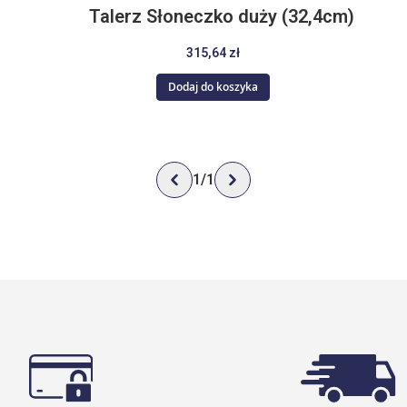
Talerz Słoneczko duży (32,4cm)
315,64 zł
Dodaj do koszyka
1
/
1