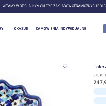
Przejdź
WITAMY W OFICJALNYM SKLEPIE ZAKŁADÓW CERAMICZNYCH BOL
do
treści
WY
OKAZJE
ZAMÓWIENIA INDYWIDUALNE
Taler
SKU
247,9