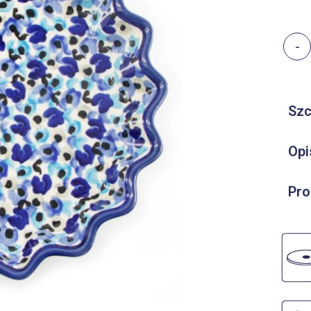
-
Szc
Opi
Pro