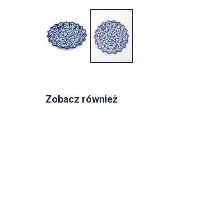
Przejdź
na
początek
Zobacz również
galerii