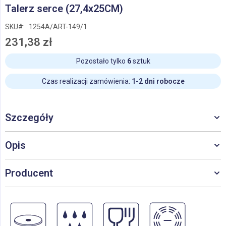
Przejdź
Talerz serce (27,4x25CM)
na
początek
SKU
1254A/ART-149/1
galerii
231,38 zł
Pozostało tylko
6
sztuk
Czas realizacji zamówienia:
1-2 dni robocze
Szczegóły
Opis
Producent