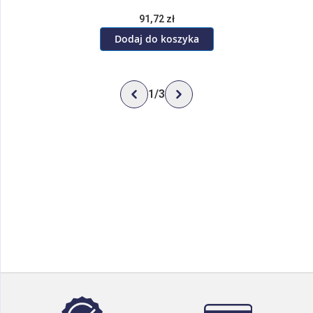
91,72 zł
Dodaj do koszyka
1
/
3