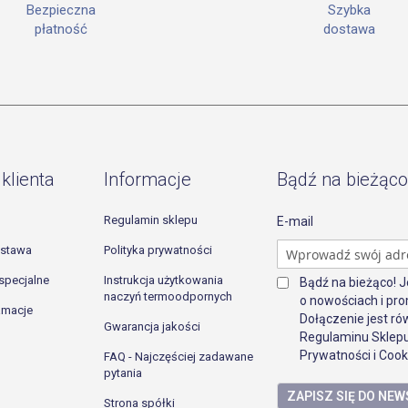
Szybka
Bezpieczna
dostawa
płatność
klienta
Informacje
Bądź na bieżąco
Regulamin sklepu
E-mail
ostawa
Polityka prywatności
specjalne
Instrukcja użytkowania
Bądź na bieżąco! 
naczyń termoodpornych
o nowościach i pro
lamacje
Dołączenie jest r
Gwarancja jakości
Regulaminu Sklepu
Prywatności i Cook
FAQ - Najczęściej zadawane
pytania
ZAPISZ SIĘ DO NE
Strona spółki