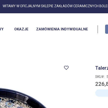
Przejdź
WITAMY W OFICJALNYM SKLEPIE ZAKŁADÓW CERAMICZNYCH BOL
do
treści
WY
OKAZJE
ZAMÓWIENIA INDYWIDUALNE
Taler
SKU
226,8