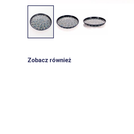
Przejdź
na
początek
Zobacz również
galerii