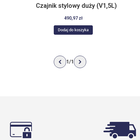
Czajnik stylowy duży (V1,5L)
490,97 zł
Dodaj do koszyka
1
/
1