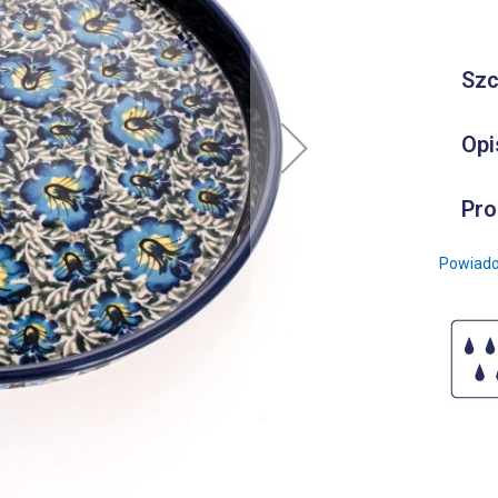
Szc
Opi
Pro
Powiado