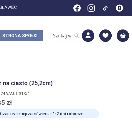
ESŁAWIEC
M
STRONA SPÓŁKI
Search
Search
z na ciasto (25,2cm)
524A/ART-313/1
5 zł
Czas realizacji zamówienia:
1-2 dni robocze