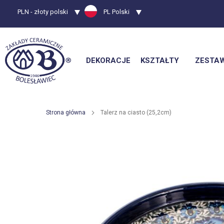
Waluta
PLN - złoty polski
Język
PL Polski
DEKORACJE
KSZTAŁTY
ZESTA
Strona główna
Talerz na ciasto (25,2cm)
Przejdź
na
koniec
galerii