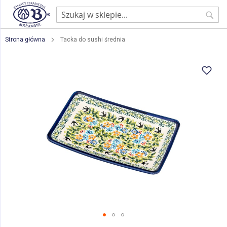
Sear
Strona główna
Tacka do sushi średnia
Przejdź
na
koniec
galerii