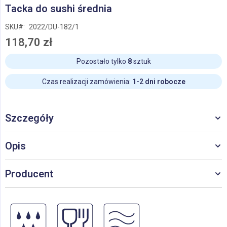
Przejdź
Tacka do sushi średnia
na
początek
SKU
2022/DU-182/1
galerii
118,70 zł
Pozostało tylko
8
sztuk
Czas realizacji zamówienia:
1-2 dni robocze
Szczegóły
Opis
Producent