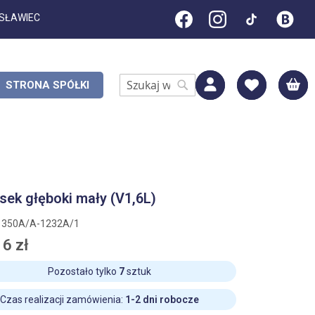
ESŁAWIEC
M
STRONA SPÓŁKI
Search
Search
sek głęboki mały (V1,6L)
1350A/A-1232A/1
6 zł
Pozostało tylko
7
sztuk
Czas realizacji zamówienia:
1-2 dni robocze