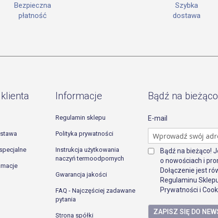
Szybka
Bezpieczna
dostawa
płatność
klienta
Informacje
Bądź na bieżąco
Regulamin sklepu
E-mail
ostawa
Polityka prywatności
specjalne
Instrukcja użytkowania
Bądź na bieżąco! 
naczyń termoodpornych
o nowościach i pro
lamacje
Dołączenie jest r
Gwarancja jakości
Regulaminu Sklepu
Prywatności i Cook
FAQ - Najczęściej zadawane
pytania
ZAPISZ SIĘ DO NE
Strona spółki