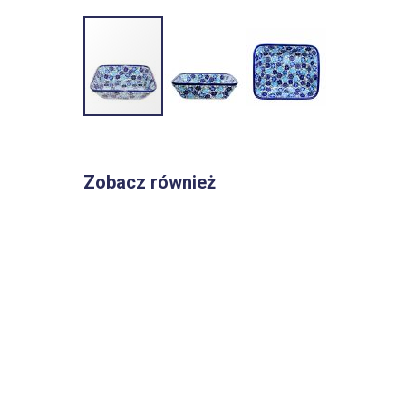
Przejdź
na
początek
Zobacz również
galerii