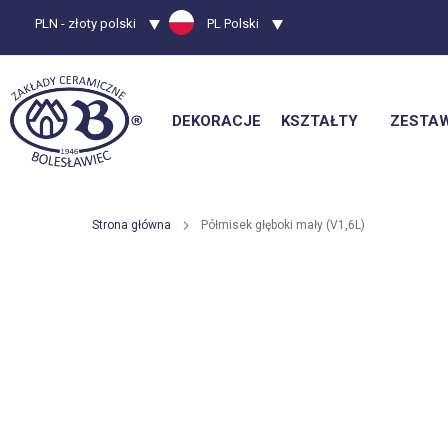
Waluta
PLN - złoty polski
Język
PL Polski
DEKORACJE
KSZTAŁTY
ZESTA
Strona główna
Półmisek głęboki mały (V1,6L)
Przejdź
na
koniec
galerii