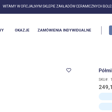
Przejdź
WITAMY W OFICJALNYM SKLEPIE ZAKŁADÓW CERAMICZNYCH BOL
do
treści
WY
OKAZJE
ZAMÓWIENIA INDYWIDUALNE
Półmi
SKU
249,1