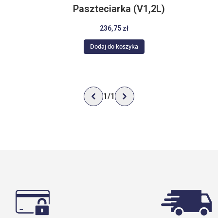
Paszteciarka (V1,2L)
236,75 zł
Dodaj do koszyka
1
/
1