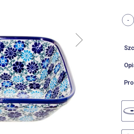
-
Szc
Opi
Pro