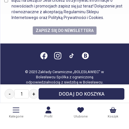
Bądź na bieżąco! Jeśli chcesz otrzymywać informacje o
nowościach i promocjach zapisz się już teraz! Dołączenie jest
równoznaczne z akceptacją Regulaminu Sklepu
Internetowego oraz Polityką Prywatności i Cookies.
ZAPISZ SIĘ DO NEWSLETTERA
© 2025 Zakłady Ceramiczne „BOLESŁAWIEC” w
Bolesławcu Spółka z ograniczoną
odpowiedzialnością z siedzibą w Bolesławcu.
Wszystkie prawa zastrzeżone.
DODAJ DO KOSZYKA
-
+
Kategorie
Profil
Ulubione
Koszyk