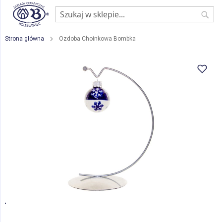
Sear
Strona główna
Ozdoba Choinkowa Bombka
Przejdź
na
koniec
galerii