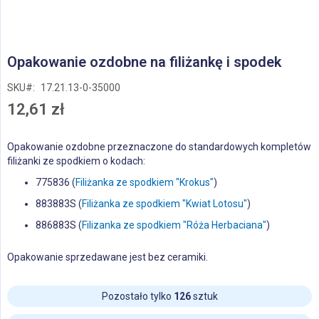
Przejdź
Opakowanie ozdobne na filiżankę i spodek
na
początek
SKU
17.21.13-0-35000
galerii
12,61 zł
Opakowanie ozdobne przeznaczone do standardowych kompletów
filiżanki ze spodkiem o kodach:
775836 (
Filiżanka ze spodkiem "Krokus"
)
883883S (
Filiżanka ze spodkiem "Kwiat Lotosu"
)
886883S (
Filizanka ze spodkiem "Róża Herbaciana"
)
Opakowanie sprzedawane jest bez ceramiki.
Pozostało tylko
126
sztuk