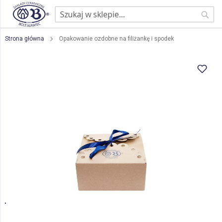
Sear
Strona główna
Opakowanie ozdobne na filiżankę i spodek
Przejdź
na
koniec
galerii